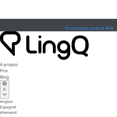
EXPIRÉ
Célébrez la Coupe
Extended Sale
Économisez jusqu'à 45%
À propos
Prix
Blog
fr
Anglais
Espagnol
Allemand