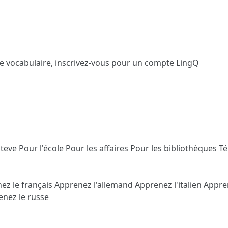
le vocabulaire,
inscrivez-vous
pour un compte LingQ
Steve
Pour l'école
Pour les affaires
Pour les bibliothèques
T
ez le français
Apprenez l'allemand
Apprenez l'italien
Appre
nez le russe