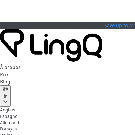
Celebrate the Cup
Offre Spéciale
Save up to 4
À propos
Prix
Blog
fr
Anglais
Espagnol
Allemand
Français