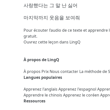
사랑했다는 그 말 난 싫어
마지막까지 웃음을 보여줘
Pour écouter l’audio de ce texte et apprendre 
gratuit.
Ouvrez cette leçon dans LingQ
À propos de LingQ
À propos
Prix
Nous contacter
La méthode de 
Langues populaires
Apprenez l'anglais
Apprenez l'espagnol
Appren
Apprendre le chinois
Apprenez le coréen
Appre
Ressources