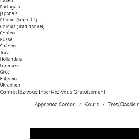
Italien
Portugais
Japonais
Chinois (simplifié)
Chinois (Traditionnel)
Coréen
Russe
Suédois
Turc
Hollandais
Lituanien
Grec
Polonais
Ukrainien
Connectez-vous
Inscrivez-vous Gratuitement
Apprenez Coréen
Cours
Trot/Classic 