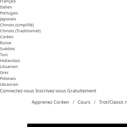
Français
Italien
Portugais
Japonais
Chinois (simplifié)
Chinois (Traditionnel)
Coréen
Russe
Suédois
Turc
Hollandais
Lituanien
Grec
Polonais
Ukrainien
Connectez-vous
Inscrivez-vous Gratuitement
Apprenez Coréen
Cours
Trot/Classic 