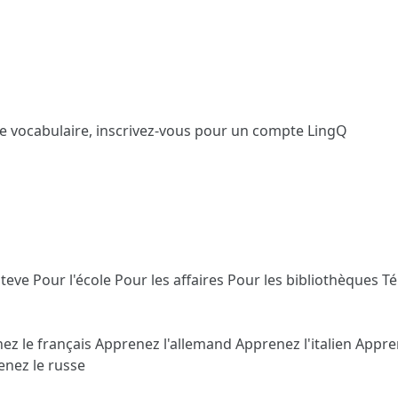
le vocabulaire,
inscrivez-vous
pour un compte LingQ
Steve
Pour l'école
Pour les affaires
Pour les bibliothèques
T
ez le français
Apprenez l'allemand
Apprenez l'italien
Appre
nez le russe