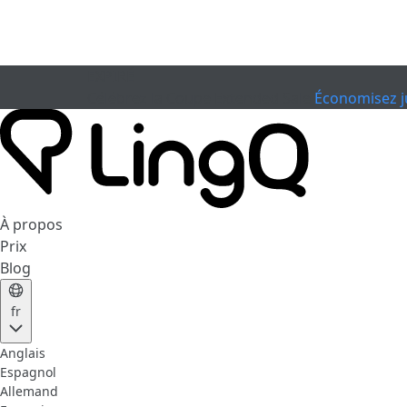
EXPIRÉ
Célébrez la Coupe
Extended Sale
Économisez j
À propos
Prix
Blog
fr
Anglais
Espagnol
Allemand