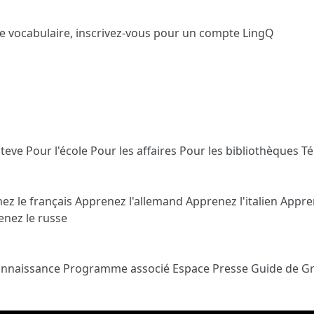
le vocabulaire,
inscrivez-vous
pour un compte LingQ
Steve
Pour l'école
Pour les affaires
Pour les bibliothèques
T
ez le français
Apprenez l'allemand
Apprenez l'italien
Appre
nez le russe
onnaissance
Programme associé
Espace Presse
Guide de G