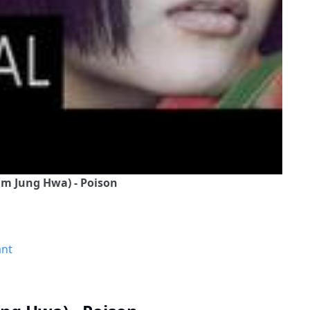
hm Jung Hwa) - Poison
ant