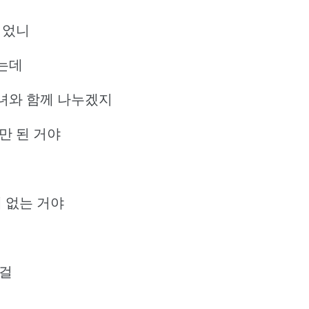
이었니
는데
녀와 함께 나누겠지
만 된 거야
에 없는 거야
는걸