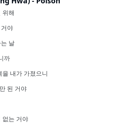
ng Hwa) - Poison
널 위해
 거야
나는 날
니까
복을 내가 가졌으니
만 된 거야
에 없는 거야