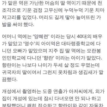
가 맡은 역은 가난한 머슴의 딸 역이기 때문에 천
조각으로 기운 검정 고무신에 누덕누덕 기운 치마
저고리를 입었다.
머리도 길게 땋아 늘어뜨린 가
발을 써야 했다.
어머니 역에는 ‘양혜련' 이라는 당시 40대의 배우
가 맡았고 ‘영수'의 아이역은 대타령중학교에 다
니던 오빠가 맡았으며 지주 집 딸 역에는 모란봉
인민학교에 다니던 ‘향란' 이라는 아이가 맡았다.
향란이는 나보다 나이가 두세 살 정도 우였는데
귀국자의 딸이여서 그런지 옷차림과 생김새가 깔
끔했다.
개성에서 촬영하는 도중 연출가 아저씨에게, 외가
집이 개성에 있는데 잠시 다녀오면 안 되나 하고
부탁했더니 쾌히 접수하고 향란이와 같이 자동차