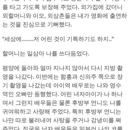
를 타고 가도록 보장해 주었다.
외가집에 갔더니
외할머니와 이모, 외삼촌들은 내가 영화에 출연하
는 것을 진심으로 기뻐했다.
“세상에........저 어린 것이 기특하기도 하지..”
할머니는 일삼아 나를 쓰다듬었다.
평양에 돌아와 얼마 지나지 않아서 다시 지방 촬
영을 나갔다.
이번에는 함흥과 신의주 쪽으로 장
기 촬영을 나갔는데 아이역 배우로는 나와 영수
역인 오빠만 동행했다.
어린 녀자아이가 나 하나
여서 그런지 배우들은 물론 후방부 언니도 나를
귀여워하고 사랑해 주었다.
특히 후방부 언니는
나만 따로 불러내여 사탕을 주거나 강냉이를 쪄
주었다.
짖궂은 남자 배우들은 일부러 나의 코를