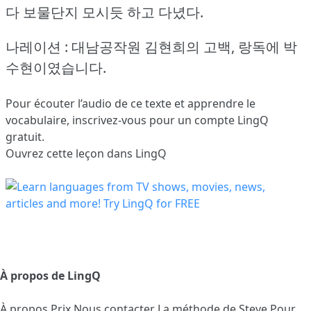
다 보물단지 모시듯 하고 다녔다.
나레이션 : 대남공작원 김현희의 고백, 랑독에 박
수현이였습니다.
Pour écouter l’audio de ce texte et apprendre le
vocabulaire,
inscrivez-vous
pour un compte LingQ
gratuit.
Ouvrez cette leçon dans LingQ
À propos de LingQ
À propos
Prix
Nous contacter
La méthode de Steve
Pour