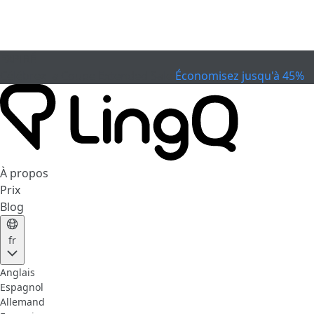
EXPIRÉ
Célébrez la Coupe
Extended Sale
Économisez jusqu'à 45%
À propos
Prix
Blog
fr
Anglais
Espagnol
Allemand