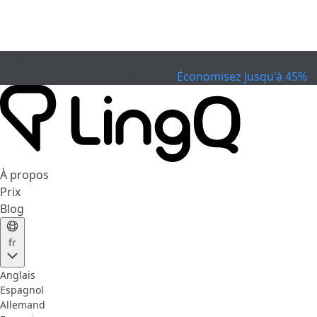
EXPIRÉ
Célébrez la Coupe
Extended Sale
Économisez jusqu'à 45%
À propos
Prix
Blog
fr
Anglais
Espagnol
Allemand