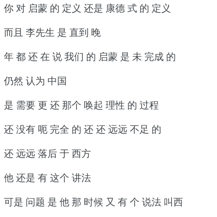
你 对 启蒙 的 定义 还是 康德 式 的 定义
而且 李先生 是 直到 晚
年 都 还 在 说 我们 的 启蒙 是 未 完成 的
仍然 认为 中国
是 需要 更 还 那个 唤起 理性 的 过程
还 没有 呃 完全 的 还 还 远远 不足 的
还 远远 落后 于 西方
他 还是 有 这个 讲法
可是 问题 是 他 那 时候 又 有 个 说法 叫西