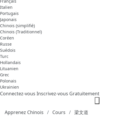
Français
Italien
Portugais
Japonais
Chinois (simplifié)
Chinois (Traditionnel)
Coréen
Russe
Suédois
Turc
Hollandais
Lituanien
Grec
Polonais
Ukrainien
Connectez-vous
Inscrivez-vous Gratuitement
Apprenez Chinois
Cours
梁文道