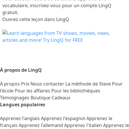
vocabulaire,
inscrivez-vous
pour un compte LingQ
gratuit.
Ouvrez cette leçon dans LingQ
À propos de LingQ
À propos
Prix
Nous contacter
La méthode de Steve
Pour
l'école
Pour les affaires
Pour les bibliothèques
Témoignages
Boutique Cadeaux
Langues populaires
Apprenez l'anglais
Apprenez l'espagnol
Apprenez le
français
Apprenez l'allemand
Apprenez l'italien
Apprenez le