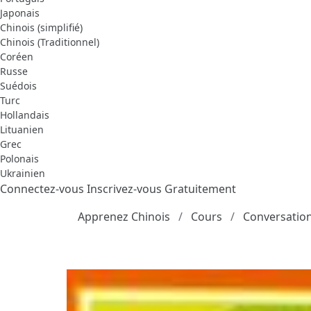
Japonais
Chinois (simplifié)
Chinois (Traditionnel)
Coréen
Russe
Suédois
Turc
Hollandais
Lituanien
Grec
Polonais
Ukrainien
Connectez-vous
Inscrivez-vous Gratuitement
Apprenez Chinois
Cours
Conversation