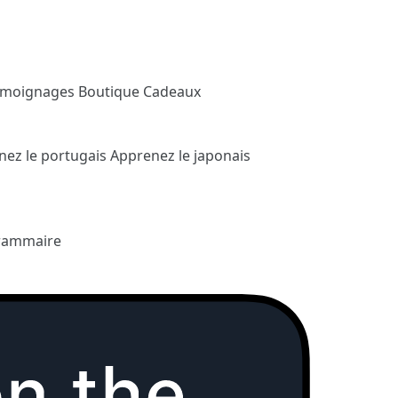
émoignages
Boutique Cadeaux
nez le portugais
Apprenez le japonais
rammaire