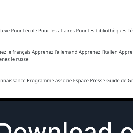
Steve
Pour l'école
Pour les affaires
Pour les bibliothèques
T
ez le français
Apprenez l'allemand
Apprenez l'italien
Appre
nez le russe
onnaissance
Programme associé
Espace Presse
Guide de G