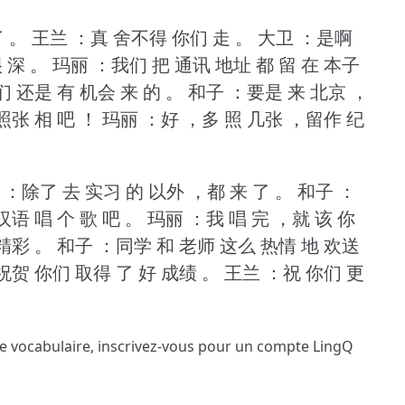
了 。
王兰 ：真 舍不得 你们 走 。
大卫 ：是啊
 深 。
玛丽 ：我们 把 通讯 地址 都 留 在 本子
们 还是 有 机会 来 的 。
和子 ：要是 来 北京 ，
照张 相 吧 ！
玛丽 ：好 ，多 照 几张 ，留作 纪
 ：除了 去 实习 的 以外 ，都 来 了 。
和子 ：
语 唱 个 歌 吧 。
玛丽 ：我 唱 完 ，就 该 你
精彩 。
和子 ：同学 和 老师 这么 热情 地 欢送
祝贺 你们 取得 了 好 成绩 。
王兰 ：祝 你们 更
le vocabulaire,
inscrivez-vous
pour un compte LingQ