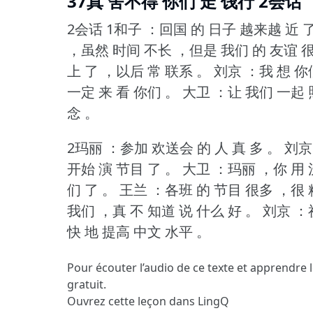
37真 舍不得 你们 走 饯行 2会话
2会话 1和子 ：回国 的 日子 越来越 近 
，虽然 时间 不长 ，但是 我们 的 友谊 很
上 了 ，以后 常 联系 。
刘京 ：我 想 你
一定 来 看 你们 。
大卫 ：让 我们 一起 
念 。
2玛丽 ：参加 欢送会 的 人 真 多 。
刘京
开始 演 节目 了 。
大卫 ：玛丽 ，你 用 汉
们 了 。
王兰 ：各班 的 节目 很多 ，很 
我们 ，真 不 知道 说 什么 好 。
刘京 ：
快 地 提高 中文 水平 。
Pour écouter l’audio de ce texte et apprendre 
gratuit.
Ouvrez cette leçon dans LingQ