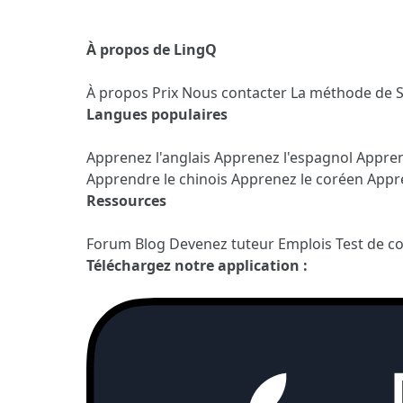
À propos de LingQ
À propos
Prix
Nous contacter
La méthode de 
Langues populaires
Apprenez l'anglais
Apprenez l'espagnol
Appren
Apprendre le chinois
Apprenez le coréen
Appre
Ressources
Forum
Blog
Devenez tuteur
Emplois
Test de c
Téléchargez notre application :