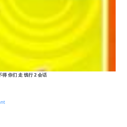
 真 舍不得 你们 走 饯行 2 会话
ant