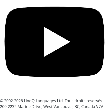
© 2002-2026
LingQ Languages Ltd.
Tous droits reservés
200-2232 Marine Drive, West Vancouver, BC, Canada
V7V