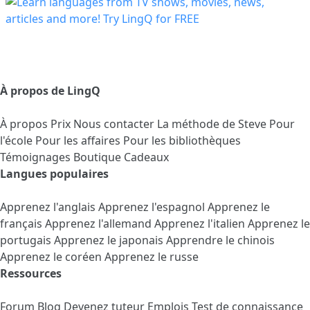
À propos de LingQ
À propos
Prix
Nous contacter
La méthode de Steve
Pour
l'école
Pour les affaires
Pour les bibliothèques
Témoignages
Boutique Cadeaux
Langues populaires
Apprenez l'anglais
Apprenez l'espagnol
Apprenez le
français
Apprenez l'allemand
Apprenez l'italien
Apprenez le
portugais
Apprenez le japonais
Apprendre le chinois
Apprenez le coréen
Apprenez le russe
Ressources
Forum
Blog
Devenez tuteur
Emplois
Test de connaissance