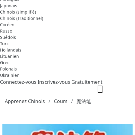
Japonais
Chinois (simplifié)
Chinois (Traditionnel)
Coréen
Russe
Suédois
Turc
Hollandais
Lituanien
Grec
Polonais
Ukrainien
Connectez-vous
Inscrivez-vous Gratuitement
Apprenez Chinois
Cours
魔法笔