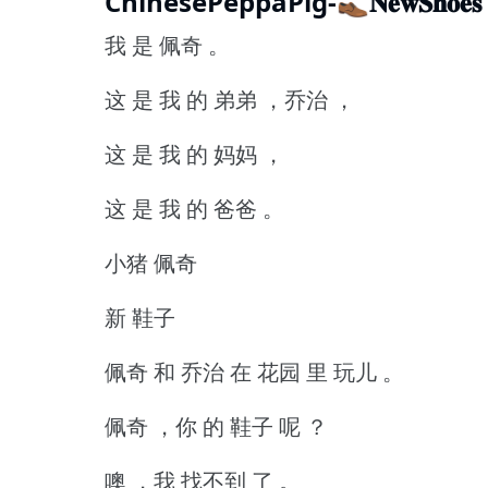
ChinesePeppaPig-👞𝐍𝐞𝐰𝐒𝐡𝐨𝐞𝐬 
我 是 佩奇 。
这 是 我 的 弟弟 ，乔治 ，
这 是 我 的 妈妈 ，
这 是 我 的 爸爸 。
小猪 佩奇
新 鞋子
佩奇 和 乔治 在 花园 里 玩儿 。
佩奇 ，你 的 鞋子 呢 ？
噢 ，我 找不到 了 。