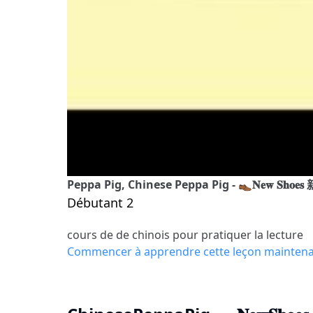
Peppa Pig, Chinese Peppa Pig - 👞𝐍𝐞𝐰 𝐒𝐡𝐨𝐞𝐬 新 
Débutant 2
cours de de chinois pour pratiquer la lecture
Commencer à apprendre cette leçon mainten