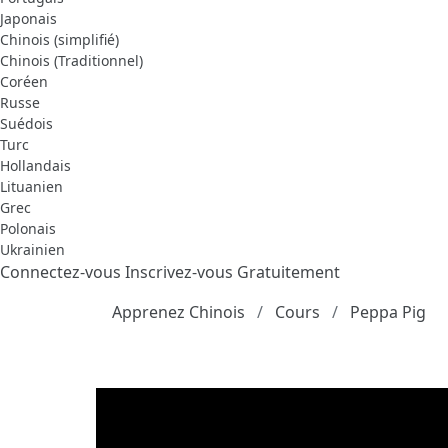
Japonais
Chinois (simplifié)
Chinois (Traditionnel)
Coréen
Russe
Suédois
Turc
Hollandais
Lituanien
Grec
Polonais
Ukrainien
Connectez-vous
Inscrivez-vous Gratuitement
Apprenez Chinois
Cours
Peppa Pig