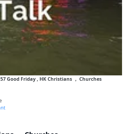
 57 Good Friday , HK Christians ， Churches
e
ant