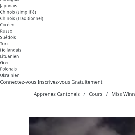
Japonais
Chinois (simplifié)
Chinois (Traditionnel)
Coréen
Russe
Suédois
Turc
Hollandais
Lituanien
Grec
Polonais
Ukrainien
Connectez-vous
Inscrivez-vous Gratuitement
Apprenez Cantonais
Cours
Miss Winni