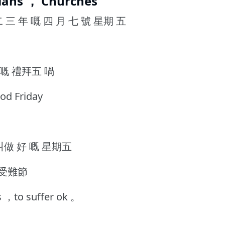
tians ， Churches
 三 年 嘅 四 月 七 號 星期 五
 嘅 禮拜五 喎
 Friday
叫做 好 嘅 星期五
 ，受難節
，to suffer ok 。