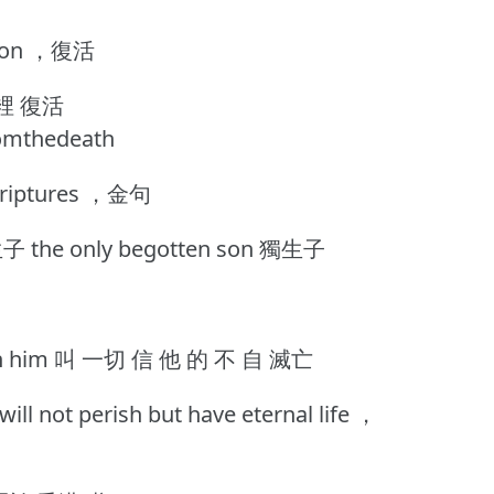
ion ，復活
裡 復活
romthedeath
riptures ，金句
the only begotten son 獨生子
 in him 叫 一切 信 他 的 不 自 滅亡
l not perish but have eternal life ，