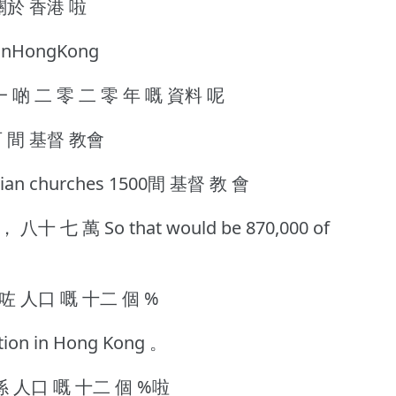
 關於 香港 啦
inHongKong
0根據 一 啲 二 零 二 零 年 嘅 資料 呢
百 間 基督 教會
istian churches 1500間 基督 教 會
 七 萬 So that would be 870,000 of
咗 人口 嘅 十二 個 %
ation in Hong Kong 。
概 就係 人口 嘅 十二 個 %啦