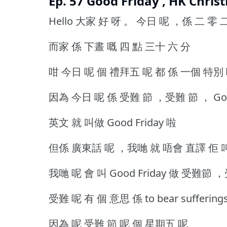
Ep. 57 Good Friday , HK Chris
Hello 大家 好 呀 。
今日 呢 ，係 二 零 二
而家 係 下晝 嘅 四 點 三十 六 分
咁 今日 呢 個 禮拜五 呢 都 係 一個 特別
因為 今日 呢 係 受難 節 ，受難 節 ， Good
英文 就 叫做 Good Friday 啦
但係 廣東話 呢 ，我哋 就 唔會 直譯 佢 
我哋 呢 會 叫 Good Friday 做 受難節
受難 呢 有 個 意思 係 to bear sufferings 
因為 呢 受難 節 呢 個 星期五 呢