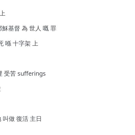
 上
hrist 耶穌基督 為 世人 嘅 罪
罪 死 喺 十字架 上
苦 sufferings
啦
我 哋 叫做 復活 主日