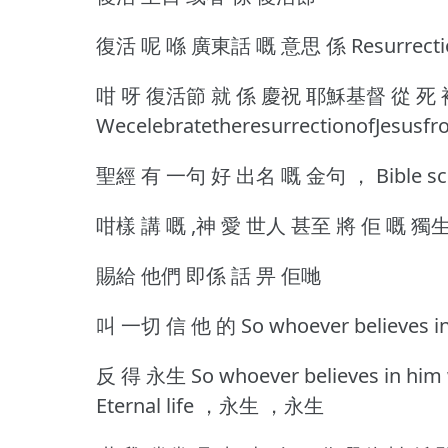
復活 呢 喺 廣東話 嘅 意思 係 Resurrect
咁 呀 復活節 就 係 慶祝 耶穌基督 從 死 
WecelebratetheresurrectionofJesusf
聖經 有 一句 好 出名 嘅 金句 ， Bible sc
咁樣 講 嘅 ,神 愛 世人 甚至 將 佢 嘅 獨生子 
賜給 他們 即係 話 畀 佢哋
叫 一切 信 他 的 So whoever believes
反 得 永生 So whoever believes in him wil
Eternal life ，永生 ，永生