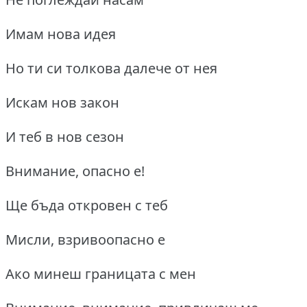
Имам нова идея
Но ти си толкова далече от нея
Искам нов закон
И теб в нов сезон
Внимание, опасно е!
Ще бъда откровен с теб
Мисли, взривоопасно е
Ако минеш границата с мен