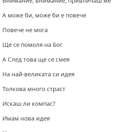
Внимание, внимание, привличаш ме
А може би, може би е повече
Повече не мога
Ще се помоля на Бог
А След това ще се смея
На най-великата си идея
Толкова много страст
Искаш ли компас?
Имам нова идея