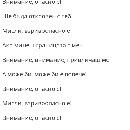
Внимание, опасно е!
Ще бъда откровен с теб
Мисли, взривоопасно е
Ако минеш границата с мен
Внимание, внимание, привличаш ме
А може би, може би е повече!
Внимание, опасно е!
Мисли, взривоопасно е!
Внимание, опасно е!