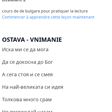
cours de de bulgare pour pratiquer la lecture
Commencer à apprendre cette leçon maintenant
OSTAVA - VNIMANIE
Иска ми се да мога
Да се докосна до Бог
А сега стоя и се смея
На най-великата си идея
Толкова много срам
Не поглеждай насам