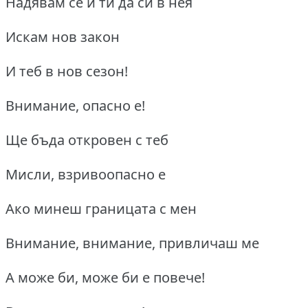
Надявам се и ти да си в нея
Искам нов закон
И теб в нов сезон!
Внимание, опасно е!
Ще бъда откровен с теб
Мисли, взривоопасно е
Ако минеш границата с мен
Внимание, внимание, привличаш ме
А може би, може би е повече!