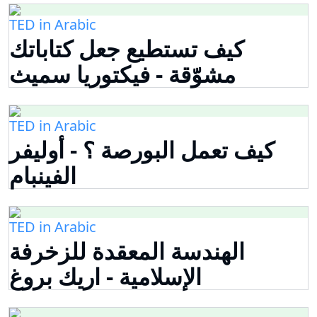
TED in Arabic
كيف تستطيع جعل كتاباتك
مشوّقة - فيكتوريا سميث
TED in Arabic
كيف تعمل البورصة ؟ - أوليفر
الفينبام
TED in Arabic
الهندسة المعقدة للزخرفة
الإسلامية - اريك بروغ