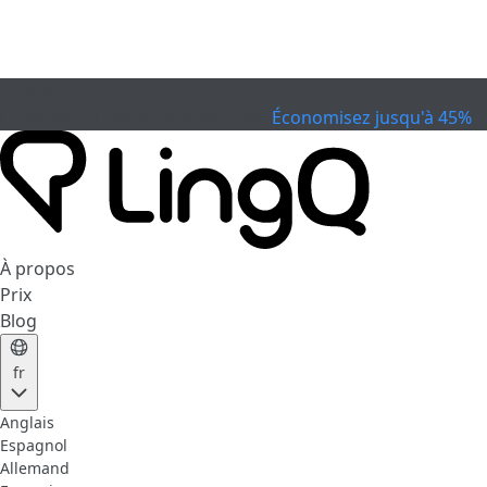
EXPIRÉ
Célébrez la Coupe
Extended Sale
Économisez jusqu'à 45%
À propos
Prix
Blog
fr
Anglais
Espagnol
Allemand