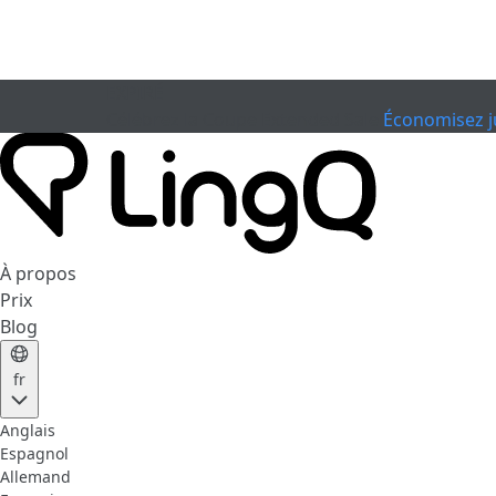
EXPIRÉ
Célébrez la Coupe
Extended Sale
Économisez j
À propos
Prix
Blog
fr
Anglais
Espagnol
Allemand