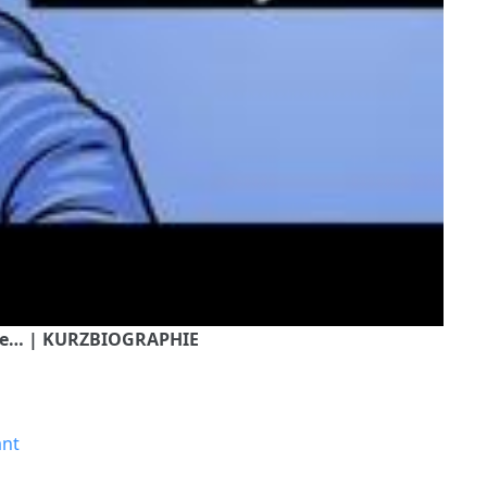
rde… | KURZBIOGRAPHIE
ant