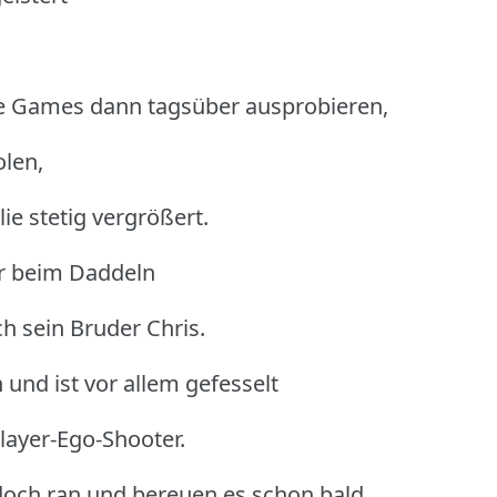
.
ie Games dann tagsüber ausprobieren,
len,
e stetig vergrößert.
ler beim Daddeln
ch sein Bruder Chris.
 und ist vor allem gefesselt
ayer-Ego-Shooter.
 doch ran und bereuen es schon bald,