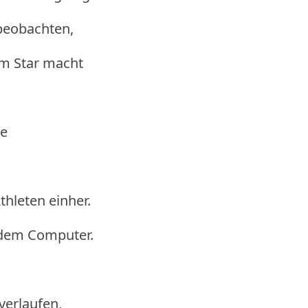
beobachten,
um Star macht
te
hleten einher.
 dem Computer.
erlaufen,