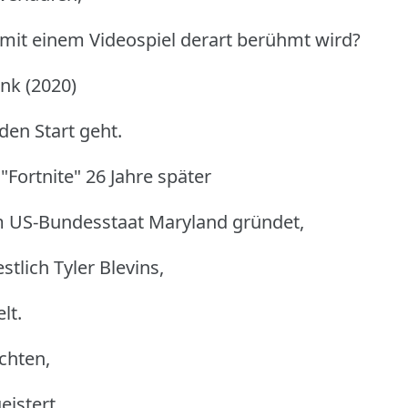
it einem Videospiel derart berühmt wird?
unk (2020)
den Start geht.
ortnite" 26 Jahre später
im US-Bundesstaat Maryland gründet,
lich Tyler Blevins,
lt.
chten,
eistert