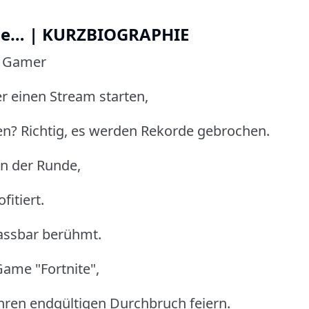
rde… | KURZBIOGRAPHIE
r Gamer
r einen Stream starten,
n? Richtig, es werden Rekorde gebrochen.
in der Runde,
itiert.
fassbar berühmt.
ame "Fortnite",
hren endgültigen Durchbruch feiern.