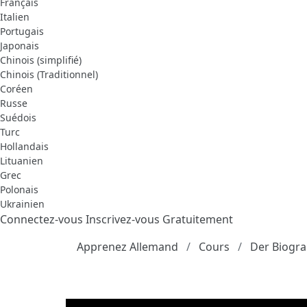
Français
Italien
Portugais
Japonais
Chinois (simplifié)
Chinois (Traditionnel)
Coréen
Russe
Suédois
Turc
Hollandais
Lituanien
Grec
Polonais
Ukrainien
Connectez-vous
Inscrivez-vous Gratuitement
Apprenez Allemand
Cours
Der Biogr