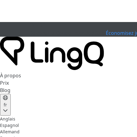
EXPIRÉ
Célébrez la Coupe
Extended Sale
Économisez j
À propos
Prix
Blog
fr
Anglais
Espagnol
Allemand