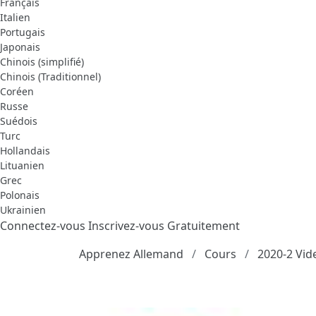
Français
Italien
Portugais
Japonais
Chinois (simplifié)
Chinois (Traditionnel)
Coréen
Russe
Suédois
Turc
Hollandais
Lituanien
Grec
Polonais
Ukrainien
Connectez-vous
Inscrivez-vous Gratuitement
Apprenez Allemand
Cours
2020-2 Vid