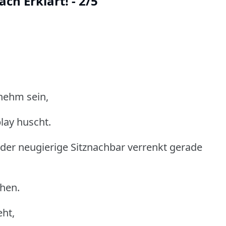
ach Erklärt! - 2/5
nehm sein,
lay huscht.
der neugierige Sitznachbar verrenkt gerade
chen.
ht,