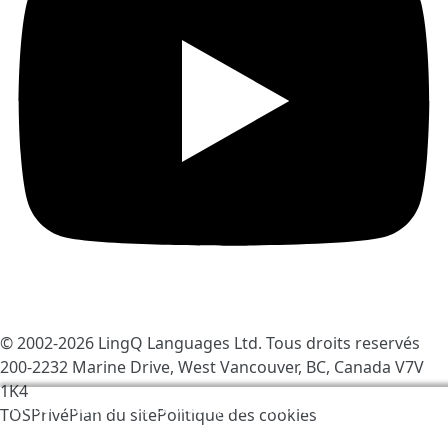
© 2002-2026
LingQ Languages Ltd.
Tous droits reservés
200-2232 Marine Drive, West Vancouver, BC, Canada
V7V
1K4
Nous utilisons des cookies pour rendre LingQ meilleur.
TOS
Privé
Plan du site
Politique des cookies
En visitant le site vous acceptez nos
Politique des