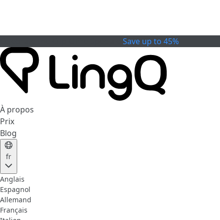
Celebrate the Cup
Offre Spéciale
Save up to 45%
À propos
Prix
Blog
fr
Anglais
Espagnol
Allemand
Français