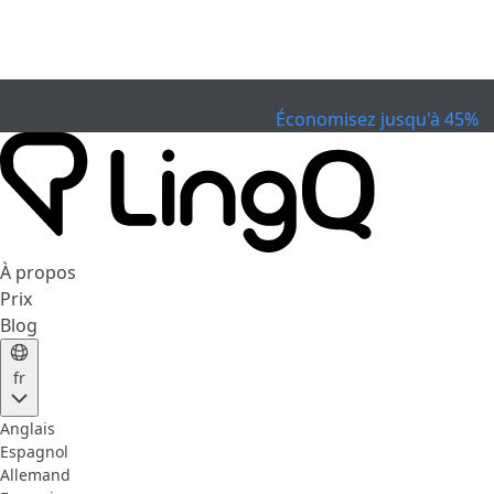
EXPIRÉ
Célébrez la Coupe
Extended Sale
Économisez jusqu'à 45%
À propos
Prix
Blog
fr
Anglais
Espagnol
Allemand