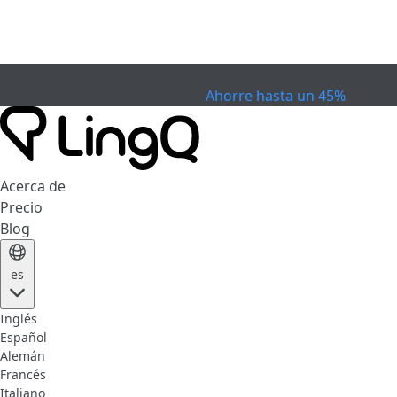
EXPIRÓ
Celebra la Copa
Extended Sale
Ahorre hasta un 45%
Acerca de
Precio
Blog
es
Inglés
Español
Alemán
Francés
Italiano