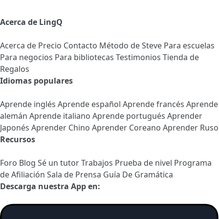
Acerca de LingQ
Acerca de
Precio
Contacto
Método de Steve
Para escuelas
Para negocios
Para bibliotecas
Testimonios
Tienda de
Regalos
Idiomas populares
Aprende inglés
Aprende español
Aprende francés
Aprende
alemán
Aprende italiano
Aprende portugués
Aprender
Japonés
Aprender Chino
Aprender Coreano
Aprender Ruso
Recursos
Foro
Blog
Sé un tutor
Trabajos
Prueba de nivel
Programa
de Afiliación
Sala de Prensa
Guía De Gramática
Descarga nuestra App en: