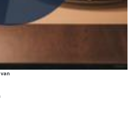
 van
a