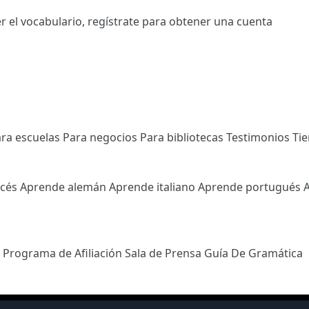
r el vocabulario,
regístrate
para obtener una cuenta
ra escuelas
Para negocios
Para bibliotecas
Testimonios
Ti
ncés
Aprende alemán
Aprende italiano
Aprende portugués
l
Programa de Afiliación
Sala de Prensa
Guía De Gramática