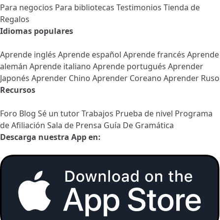
Para negocios
Para bibliotecas
Testimonios
Tienda de
Regalos
Idiomas populares
Aprende inglés
Aprende español
Aprende francés
Aprende
alemán
Aprende italiano
Aprende portugués
Aprender
Japonés
Aprender Chino
Aprender Coreano
Aprender Ruso
Recursos
Foro
Blog
Sé un tutor
Trabajos
Prueba de nivel
Programa
de Afiliación
Sala de Prensa
Guía De Gramática
Descarga nuestra App en: