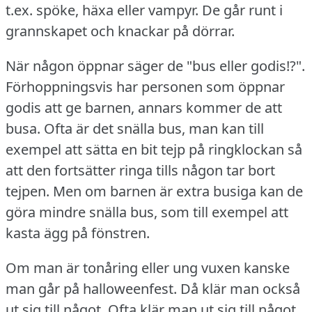
t.ex.
spöke, häxa eller vampyr.
De går runt i
grannskapet och knackar på dörrar.
När någon öppnar säger de "bus eller godis!?".
Förhoppningsvis har personen som öppnar
godis att ge barnen, annars kommer de att
busa.
Ofta är det snälla bus, man kan till
exempel att sätta en bit tejp på ringklockan så
att den fortsätter ringa tills någon tar bort
tejpen.
Men om barnen är extra busiga kan de
göra mindre snälla bus, som till exempel att
kasta ägg på fönstren.
Om man är tonåring eller ung vuxen kanske
man går på halloweenfest.
Då klär man också
ut sig till något.
Ofta klär man ut sig till något