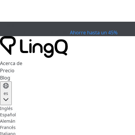
EXPIRÓ
Celebra la Copa
Extended Sale
Ahorre hasta un 45%
Acerca de
Precio
Blog
es
Inglés
Español
Alemán
Francés
Italiano