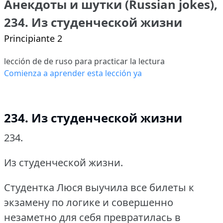
Анекдоты и шутки (Russian jokes),
234. Из студенческой жизни
Principiante 2
lección de de ruso para practicar la lectura
Comienza a aprender esta lección ya
234. Из студенческой жизни
234.
Из студенческой жизни.
Студентка Люся выучила все билеты к
экзамену по логике и совершенно
незаметно для себя превратилась в