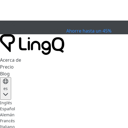
EXPIRÓ
Celebra la Copa
Extended Sale
Ahorre hasta un 45%
Acerca de
Precio
Blog
es
Inglés
Español
Alemán
Francés
Italiano