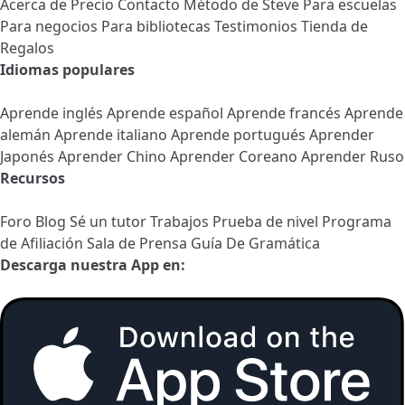
Acerca de
Precio
Contacto
Método de Steve
Para escuelas
Para negocios
Para bibliotecas
Testimonios
Tienda de
Regalos
Idiomas populares
Aprende inglés
Aprende español
Aprende francés
Aprende
alemán
Aprende italiano
Aprende portugués
Aprender
Japonés
Aprender Chino
Aprender Coreano
Aprender Ruso
Recursos
Foro
Blog
Sé un tutor
Trabajos
Prueba de nivel
Programa
de Afiliación
Sala de Prensa
Guía De Gramática
Descarga nuestra App en: