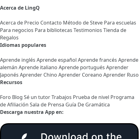
Acerca de LingQ
Acerca de
Precio
Contacto
Método de Steve
Para escuelas
Para negocios
Para bibliotecas
Testimonios
Tienda de
Regalos
Idiomas populares
Aprende inglés
Aprende español
Aprende francés
Aprende
alemán
Aprende italiano
Aprende portugués
Aprender
Japonés
Aprender Chino
Aprender Coreano
Aprender Ruso
Recursos
Foro
Blog
Sé un tutor
Trabajos
Prueba de nivel
Programa
de Afiliación
Sala de Prensa
Guía De Gramática
Descarga nuestra App en: