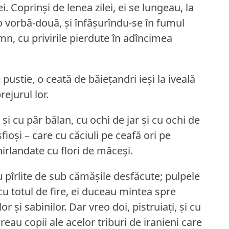
i.
Coprinși de lenea zilei, ei se lungeau, la
o vorbă-două, și înfășurîndu-se în fumul
mn, cu privirile pierdute în adîncimea
pustie, o ceată de băiețandri ieși la iveală
rejurul lor.
și cu păr bălan, cu ochi de jar și cu ochi de
sfioși – care cu căciuli pe ceafă ori pe
hirlandate cu flori de măceși.
au pîrlite de sub cămășile desfăcute; pulpele
cu totul de fire, ei duceau mintea spre
or și sabinilor.
Dar vreo doi, pistruiați, și cu
eau copii ale acelor triburi de iranieni care