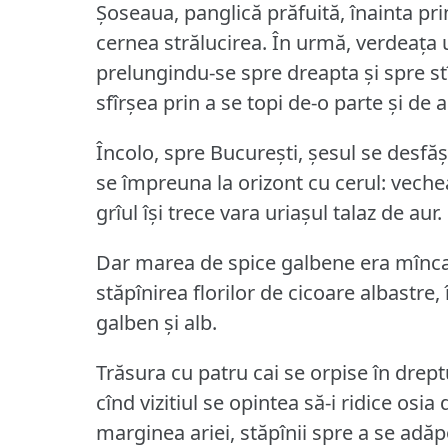
Șoseaua, panglică prăfuită, înainta pri
cernea strălucirea.
În urmă, verdeața u
prelungindu-se spre dreapta și spre st
sfîrșea prin a se topi de-o parte și de a
Încolo, spre București, șesul se desfă
se împreuna la orizont cu cerul: vech
grîul își trece vara uriașul talaz de aur.
Dar marea de spice galbene era mîncată
stăpînirea florilor de cicoare albastre,
galben și alb.
Trăsura cu patru cai se orpise în dreptu
cînd vizitiul se opintea să-i ridice osia
marginea ariei, stăpînii spre a se adăpo