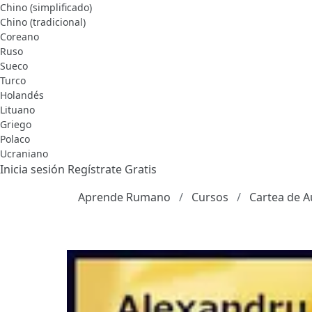
Chino (simplificado)
Chino (tradicional)
Coreano
Ruso
Sueco
Turco
Holandés
Lituano
Griego
Polaco
Ucraniano
Inicia sesión
Regístrate Gratis
Aprende Rumano
Cursos
Cartea de A