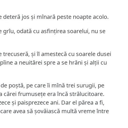
 se deteră jos și mînară peste noapte acolo.
 grîu, odată cu asfințirea soarelui, nu se
re trecuseră, și îl amestecă cu soarele dusei
 pîine a neuitărei spre a se hrăni și alții cu
e poștă, pe care îi mînă trei surugii, pe
a cărei frumusețe era încă strălucitoare.
zece și paisprezece ani.
Dar el părea a fi,
și care avea să șovăiască multă vreme între