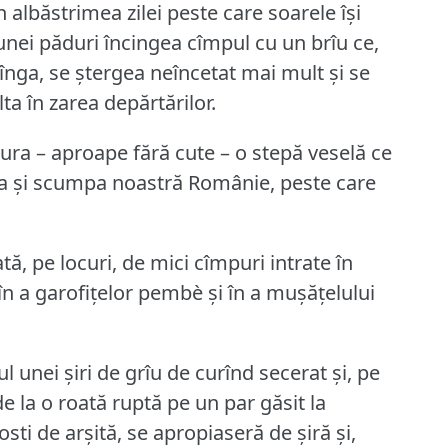
n albăstrimea zilei peste care soarele își
nei păduri încingea cîmpul cu un brîu ce,
înga, se ștergea neîncetat mai mult și se
lta în zarea depărtărilor.
șura – aproape fără cute – o stepă veselă ce
ea și scumpa noastră Românie, peste care
, pe locuri, de mici cîmpuri intrate în
 în a garofițelor pembè și în a mușățelului
l unei șiri de grîu de curînd secerat și, pe
 de la o roată ruptă pe un par găsit la
sti de arșită, se apropiaseră de șiră și,