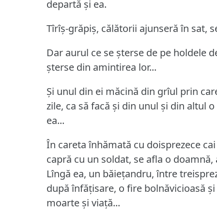
departă și ea.
Tîrîș-grăpiș, călătorii ajunseră în sat,
Dar aurul ce se șterse de pe holdele de
șterse din amintirea lor...
Și unul din ei măcină din grîul prin ca
zile, ca să facă și din unul și din altul o
ea...
În careta înhămată cu doisprezece cai d
capră cu un soldat, se afla o doamnă, 
Lîngă ea, un băiețandru, între treispre
după înfățisare, o fire bolnăvicioasă 
moarte și viață...