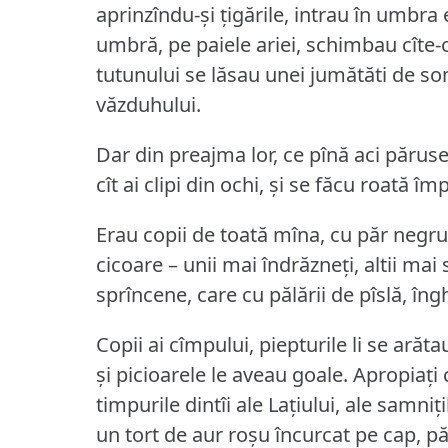
aprinzîndu-și țigările, intrau în umbra e
umbră, pe paiele ariei, schimbau cîte-
tutunului se lăsau unei jumătăti de so
văzduhului.
Dar din preajma lor, ce pînă aci păruse 
cît ai clipi din ochi, și se făcu roată împ
Erau copii de toată mîna, cu păr negru 
cicoare – unii mai îndrăzneți, altii mai 
sprîncene, care cu pălării de pîslă, îng
Copii ai cîmpului, piepturile li se arăt
și picioarele le aveau goale.
Apropiați 
timpurile dintîi ale Lațiului, ale samnițil
un tort de aur roșu încurcat pe cap, păr