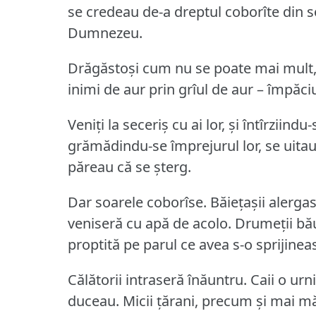
se credeau de-a dreptul coborîte din so
Dumnezeu.
Drăgăstoși cum nu se poate mai mult, ac
inimi de aur prin grîul de aur – împăciu
Veniți la seceriș cu ai lor, și întîrziindu
grămădindu-se împrejurul lor, se uitau 
păreau că se șterg.
Dar soarele coborîse.
Băiețașii alergas
veniseră cu apă de acolo.
Drumeții bău
proptită pe parul ce avea s-o sprijineas
Călătorii intraseră înăuntru.
Caii o urni
duceau.
Micii țărani, precum și mai mă