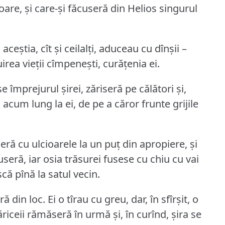
are, și care-și făcuseră din Helios singurul
eștia, cît și ceilalți, aduceau cu dînșii –
irea vieții cîmpenești, curățenia ei.
-se împrejurul șirei, zăriseră pe călători și,
acum lung la ei, de pe a căror frunte grijile
eră cu ulcioarele la un puț din apropiere, și
seră, iar osia trăsurei fusese cu chiu cu vai
că pînă la satul vecin.
ră din loc.
Ei o tîrau cu greu, dar, în sfîrșit, o
riceii rămăseră în urmă și, în curînd, șira se