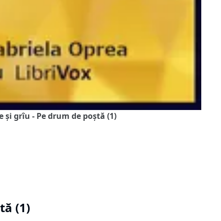
și grîu - Pe drum de poștă (1)
tă (1)