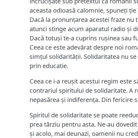
încrucişate sub pretextul că românii su
aceasta odioasă calomnie, spuneţi ţie 
Dacă la pronunţarea acestei fraze nu te
atunci stinge acum aparatul radio şi du-t
Dacă totuşi te-a cuprins ruşinea sau fu
Ceea ce este adevărat despre noi rom
simţul solidarităţii.
Solidaritatea nu s
prin educatie.
Ceea ce i-a reuşit acestui regim este s
contrariul spiritului de solidaritate.
A r
nepasărea şi indiferenţa.
Din fericire s
Spiritul de solidaritate se poate reed
prea târziu pentru asta.
Ne-au dovedit 
şi acolo, mai deunazi, oamenii nu crede