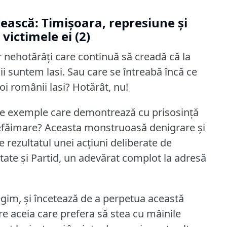
ească: Timișoara, represiune și
victimele ei (2)
 nehotărâţi care continuă să creadă că la
ii suntem lasi.
Sau care se întreabă încă ce
oi românii lasi?
Hotărât, nu!
e de exemple care demontrează cu prisosinţă
efăimare?
Aceasta monstruoasă denigrare şi
e rezultatul unei acţiuni deliberate de
itate şi Partid, un adevărat complot la adresă
regim, şi încetează de a perpetua această
tre aceia care prefera să stea cu mâinile