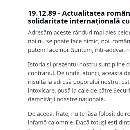
19.12.89 - Actualitatea român
solidaritate internațională cu 
Adresăm aceste rânduri mai ales celor
noi nu se poate face nimic, noi, român
putem face noi.
Suntem, într-adevar, n
Istoria şi prezentul nostru sunt plin
contrariul.
De unde, atunci, aceasta d
insultă la adresă poporului nostru, est
intoxicare, pusă la cale de către Secur
demnităţii noastre naţionale.
De aceea, frate, nu te lăsa folosit de 
infamă calomnie.
Dacă totuşi esti din