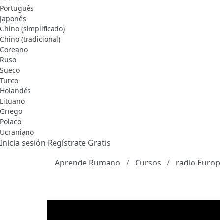
Portugués
Japonés
Chino (simplificado)
Chino (tradicional)
Coreano
Ruso
Sueco
Turco
Holandés
Lituano
Griego
Polaco
Ucraniano
Inicia sesión
Regístrate Gratis
Aprende Rumano
Cursos
radio Europ