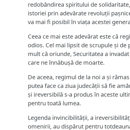
redobândirea spiritului de solidaritate
istoriei prin adevărate revoluţii paşnic
va mai fi posibil în viaţa acestei generaţ
Ceea ce mai este adevărat este că regi
odios.
Cel mai lipsit de scrupule şi de
mult că oriunde, Securitatea a invada
care ne înnăbuşă de moarte.
De aceea, regimul de la noi a şi rămas
putea face ca ziua judecăţii să fie amân
şi ireversibilă s-a produs în aceste ul
pentru toată lumea.
Legenda invincibilităţii, a ireversibilit
omenirii, au dispărut pentru totdeaun