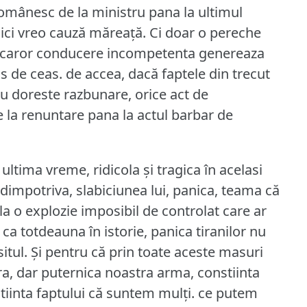
omânesc de la ministru pana la ultimul
nici vreo cauză măreaţă.
Ci doar o pereche
a caror conducere incompetenta genereaza
as de ceas.
de accea, dacă faptele din trecut
nu doreste razbunare, orice act de
e la renuntare pana la actul barbar de
ultima vreme, ridicola şi tragica în acelasi
 dimpotriva, slabiciunea lui, panica, teama că
 o explozie imposibil de controlat care ar
 ca totdeauna în istorie, panica tiranilor nu
itul.
Şi pentru că prin toate aceste masuri
gura, dar puternica noastra arma, constiinta
nstiinta faptului că suntem mulţi.
ce putem