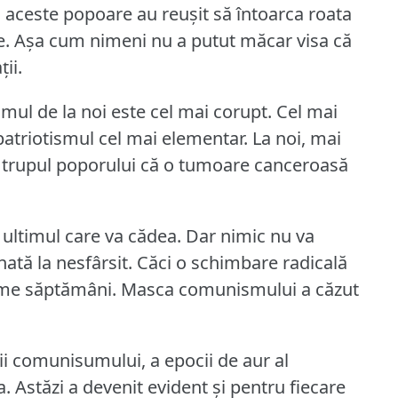
, aceste popoare au reuşit să întoarca roata
e.
Aşa cum nimeni nu a putut măcar visa că
ii.
mul de la noi este cel mai corupt.
Cel mai
 patriotismul cel mai elementar.
La noi, mai
t trupul poporului că o tumoare canceroasă
 ultimul care va cădea.
Dar nimic nu va
ată la nesfârsit.
Căci o schimbare radicală
time săptămâni.
Masca comunismului a căzut
ăţii comunisumului, a epocii de aur al
a.
Astăzi a devenit evident şi pentru fiecare