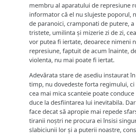
membru al aparatului de represiune r
informator că el nu slujeste poporul, 
de paranoici, cramponati de putere, 
tristete, umilinta şi mizerie zi de zi, ce
vor putea fi iertate, deoarece nimeni 
represiune, faptuit de acum înainte, d
violenta, nu mai poate fi iertat.
Adevărata stare de asediu instaurat în 
timp, nu dovedeste forta regimului, ci
cea mai mica scanteie poate conduce la
duce la desfiintarea lui inevitabila.
Dar
face decat să apropie mai repede sfars
tiranii noştri ne procura ei însisi sin
slabiciunii lor şi a puterii noastre, co