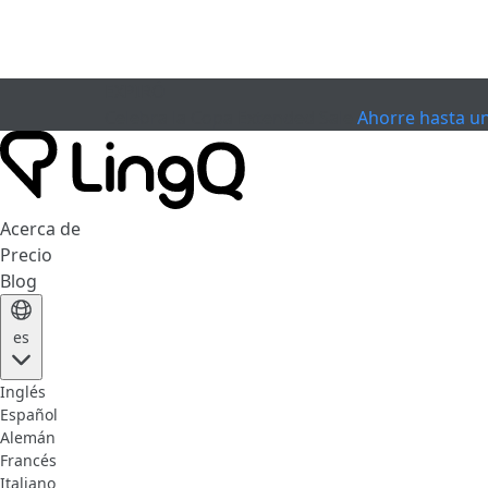
EXPIRÓ
Celebra la Copa
Extended Sale
Ahorre hasta u
Acerca de
Precio
Blog
es
Inglés
Español
Alemán
Francés
Italiano