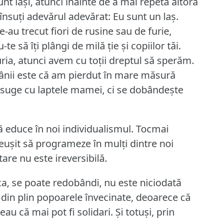
nt laşi, atunci înainte de a mai repeta altora
însuţi adevărul adevărat: Eu sunt un laş.
-au trecut fiori de rusine sau de furie,
e să îţi plângi de milă ţie şi copiilor tăi.
ria, atunci avem cu toţii dreptul să sperăm.
ânii este că am pierdut în mare măsură
e suge cu laptele mamei, ci se dobândeşte
ă educe în noi individualismul.
Tocmai
euşit să programeze în mulţi dintre noi
tare nu este ireversibilă.
uca, se poate redobândi, nu este niciodată
din plin popoarele învecinate, deoarece că
au că mai pot fi solidari.
Şi totuşi, prin