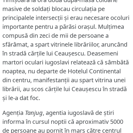
masive de soldaţi blocau circulaţia pe
principalele intersecţii şi erau necesare ocoluri
importante pentru a părăsi oraşul.
Mulţimea
compusă din zeci de mii de persoane a
sfărâmat, a spart vitrinele librăriilor, aruncând
în stradă cărţile lui Ceauşescu.
Deasemeni
martori oculari iugoslavi relatează că sâmbătă
noaptea, nu departe de Hotelul Continental
din centru, manifestanţii au spart vitrina unei
librării, au scos cărţile lui Ceauşescu în stradă
şi le-a dat foc.
Agenţia
Tanjug
, agentia iugoslavă de ştiri
informa în cursul noptii că aproximativ 5000
de persoane au pornit în marş către centrul