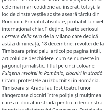
cele mai mari cotidiene au inserat, totuşi, la
loc de cinste veştile sosite aseară târziu din
România.
Primatul absolute, probabil la nivel
internaţional chiar, îl deţine, foarte seriosul
Corriere della sera
de la Milano care dedică
astăzi dimineaţă, 18 decembrie, revoltei de la
Timişoara principalul articol pe pagina întâi,
articolul de deschidere, cum se numeste în
jargonul jurnalistic, titlul pe cinci coloane:
Fulgerul revoltei în România, ciocniri în stradă
.
Cităm: protestele au izbucnit şi în România.
Timişoara şi Aradul au fost teatrul unor
sângeroase ciocniri între poliţie şi mulţimea
care a coborat în stradă pentru a demonstra
împotriva dictatorului Ceauşescu.
Forţele de