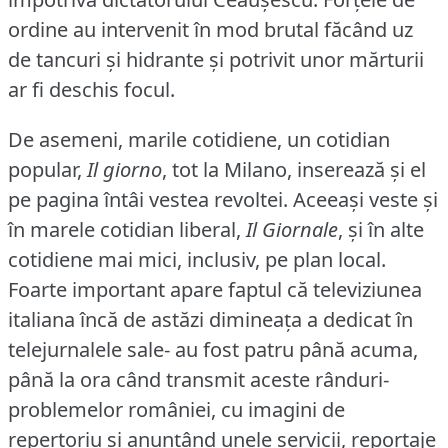
ordine au intervenit în mod brutal făcând uz
de tancuri şi hidrante şi potrivit unor mărturii
ar fi deschis focul.
De asemeni, marile cotidiene, un cotidian
popular,
Il giorno
, tot la Milano, inserează şi el
pe pagina întâi vestea revoltei.
Aceeaşi veste şi
în marele cotidian liberal,
Il Giornale
, şi în alte
cotidiene mai mici, inclusiv, pe plan local.
Foarte important apare faptul că televiziunea
italiana încă de astăzi dimineaţa a dedicat în
telejurnalele sale- au fost patru până acuma,
până la ora când transmit aceste rânduri-
problemelor româniei, cu imagini de
repertoriu şi anunţând unele servicii, reportaje