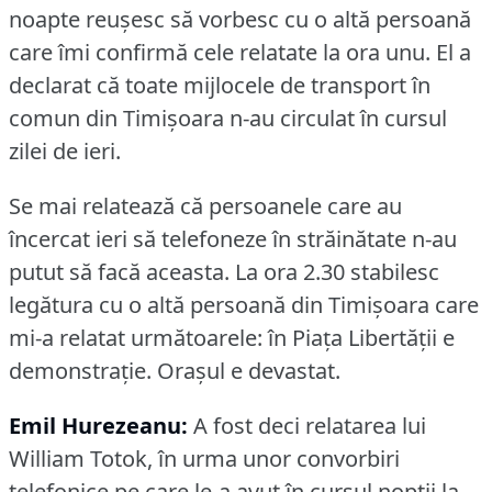
noapte reuşesc să vorbesc cu o altă persoană
care îmi confirmă cele relatate la ora unu.
El a
declarat că toate mijlocele de transport în
comun din Timişoara n-au circulat în cursul
zilei de ieri.
Se mai relatează că persoanele care au
încercat ieri să telefoneze în străinătate n-au
putut să facă aceasta.
La ora 2.30 stabilesc
legătura cu o altă persoană din Timişoara care
mi-a relatat următoarele: în Piaţa Libertăţii e
demonstraţie.
Oraşul e devastat.
Emil Hurezeanu:
A fost deci relatarea lui
William Totok, în urma unor convorbiri
telefonice pe care le-a avut în cursul noptii la