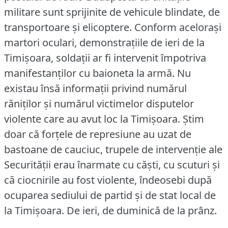
militare sunt sprijinite de vehicule blindate, de
transportoare şi elicoptere.
Conform aceloraşi
martori oculari, demonstraţiile de ieri de la
Timişoara, soldaţii ar fi intervenit împotriva
manifestanţilor cu baioneta la armă.
Nu
existau însă informaţii privind numărul
răniţilor şi numărul victimelor disputelor
violente care au avut loc la Timişoara.
Ştim
doar că forţele de represiune au uzat de
bastoane de cauciuc, trupele de intervenţie ale
Securităţii erau înarmate cu căşti, cu scuturi şi
că ciocnirile au fost violente, îndeosebi după
ocuparea sediului de partid şi de stat local de
la Timişoara.
De ieri, de duminică de la prânz.