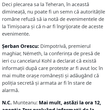
Deci plecarea sa la Teheran, în această
dimineaţă, nu poate fi un semn că autorităţile
române refuză să ia notă de evenimentele de
la Timişoara şi că n-ar fi îngrijorate de aceste
evenimente.
Şerban Orescu:
Dimpotrivă, premierul
maghiar, Németh, la conferinţa de presă de
ieri cu cancelarul Kohl a declarat că există
informaţii după care proteste ar fi avut loc în
mai multe oraşe româneşti şi adăugând că
poliţia secretă şi armata ar fi în stare de
alarmă.
N.C.
Munteanu:
Mai mult, astăzi la ora 12,
agentia
Tass
preluând informaţii de la