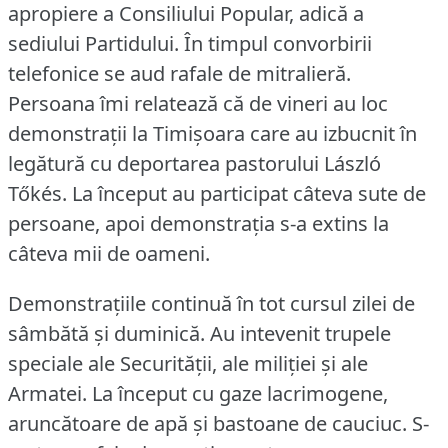
apropiere a Consiliului Popular, adică a
sediului Partidului.
În timpul convorbirii
telefonice se aud rafale de mitralieră.
Persoana îmi relatează că de vineri au loc
demonstraţii la Timişoara care au izbucnit în
legătură cu deportarea pastorului László
Tőkés.
La început au participat câteva sute de
persoane, apoi demonstraţia s-a extins la
câteva mii de oameni.
Demonstraţiile continuă în tot cursul zilei de
sâmbătă şi duminică.
Au intevenit trupele
speciale ale Securităţii, ale miliţiei şi ale
Armatei.
La început cu gaze lacrimogene,
aruncătoare de apă şi bastoane de cauciuc.
S-