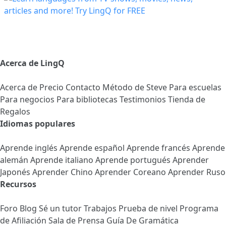
Acerca de LingQ
Acerca de
Precio
Contacto
Método de Steve
Para escuelas
Para negocios
Para bibliotecas
Testimonios
Tienda de
Regalos
Idiomas populares
Aprende inglés
Aprende español
Aprende francés
Aprende
alemán
Aprende italiano
Aprende portugués
Aprender
Japonés
Aprender Chino
Aprender Coreano
Aprender Ruso
Recursos
Foro
Blog
Sé un tutor
Trabajos
Prueba de nivel
Programa
de Afiliación
Sala de Prensa
Guía De Gramática