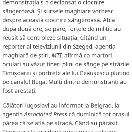
demonstraţia s-a declansat o ciocnire
sângeroasă.
Şi sursele maghiare vorbesc
despre această ciocnire sângeroasă.
Abia
dupa două ore, se pare, forţele de miliţie au
reuşit să controleze situaţia.
Citând un
reporter al televiziunii din Szeged, agentia
maghiară de ştiri,
MTI
, afirmă ca martori
oculari au văzut tineri plini de sânge pe străzile
Timişoarei şi portrete ale lui Ceauşescu plutind
pe canalul Bega.
Mulţi dintre demonstranţi au
fost arestaţi.
Călători iugoslavi au informat la Belgrad, la
agentia
Associated Press
că duminică tot oraşul
părea că se află pe stradă.
Când au părăsit
Timişoara la ora două dupa-masă coloane