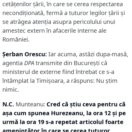
cetăţenilor ţării, în care se cerea respectarea
necondiţionată, fermă a tuturor legilor ţării şi
se atrăgea atenţia asupra pericolului unui
amestec extern în afacerile interne ale
României.
Şerban Orescu:
Iar acuma, astăzi dupa-masă,
agentia
DPA
transmite din Bucureşti că
ministerul de externe fiind întrebat ce s-a
întâmplat la Timişoara, a răspuns: Nu ştim
nimic.
N.C.
Munteanu:
Cred că ştiu ceva pentru că
aşa cum spunea Hurezeanu, la ora 12 şi pe
urmă la ora 19 s-a repetat articolul foarte
ameninţător în care se cerea tuturor