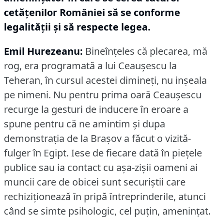
cetăţenilor României să se conforme
legalităţii şi să respecte legea.
Emil Hurezeanu:
Bineînţeles că plecarea, mă
rog, era programată a lui Ceauşescu la
Teheran, în cursul acestei dimineţi, nu inşeala
pe nimeni.
Nu pentru prima oară Ceauşescu
recurge la gesturi de inducere în eroare a
spune pentru că ne amintim şi dupa
demonstraţia de la Braşov a făcut o vizită-
fulger în Egipt.
Iese de fiecare dată în pieţele
publice sau ia contact cu aşa-zişii oameni ai
muncii care de obicei sunt securiştii care
rechiziţionează în pripă întreprinderile, atunci
când se simte psihologic, cel puţin, ameninţat.