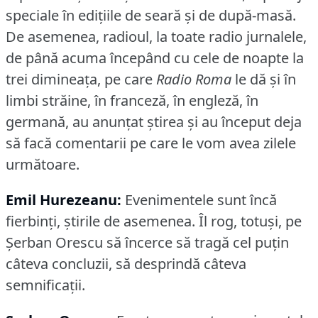
speciale în ediţiile de seară şi de după-masă.
De asemenea, radioul, la toate radio jurnalele,
de până acuma începând cu cele de noapte la
trei dimineaţa, pe care
Radio Roma
le dă şi în
limbi străine, în franceză, în engleză, în
germană, au anunţat ştirea şi au început deja
să facă comentarii pe care le vom avea zilele
următoare.
Emil Hurezeanu:
Evenimentele sunt încă
fierbinţi, ştirile de asemenea.
Îl rog, totuşi, pe
Şerban Orescu să încerce să tragă cel puţin
câteva concluzii, să desprindă câteva
semnificaţii.