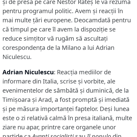
şi de presă pe care Nestor Rateş le va rezuma
pentru programul politic.
Avem şi reacţii în
mai multe ţări europene.
Deocamdată pentru
că timpul pe care îl avem la dispoziţie se
reduce simţitor vă rugăm să ascultaţi
corespondenţa de la Milano a lui Adrian
Niculescu.
Adrian Niculescu
: Reacţia mediilor de
informare din Italia, scrise şi vorbite, ale
evenimentelor de sâmbătă şi duminică, de la
Timişoara şi Arad, a fost promptă şi imediată
şi pe măsura importanţei faptelor.
Deşi lunea
este o zi relativă calmă în presa italiană, multe
ziare nu apar, printre care organele unor
partide ca
Avanti socialisti
sau
Il populo
din.....