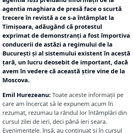
agentia maghiara de presă face o scurtă
trecere în revistă a ce s-a întâmplat la
Timişoara, adăugând că protestul
exprimat de demonstranţi a fost împortiva
conducerii de astăzi a regimului de la
Bucureşti şi al sistemului existent în acestă
ţară, un lucru deosebit de important, dacă
avem în vedere că această ştire vine de la
Moscova.
Emil Hurezeanu:
Toate aceste informaţii pe
care am încercat să le expunem acum în
rezumat, rezumau la rândul lor întâmplări din
cursul zilei de ieri, deci până ieri seara.
Evenimentele, însă, au continuat şi în cursul