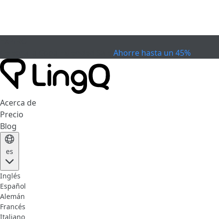
EXPIRÓ
Celebra la Copa
Extended Sale
Ahorre hasta un 45%
Acerca de
Precio
Blog
es
Inglés
Español
Alemán
Francés
Italiano