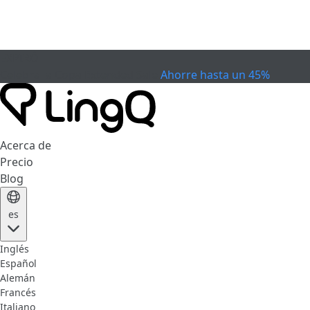
EXPIRÓ
Celebra la Copa
Extended Sale
Ahorre hasta un 45%
Acerca de
Precio
Blog
es
Inglés
Español
Alemán
Francés
Italiano