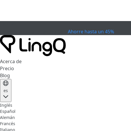
EXPIRÓ
Celebra la Copa
Extended Sale
Ahorre hasta un 45%
Acerca de
Precio
Blog
es
Inglés
Español
Alemán
Francés
Italiano