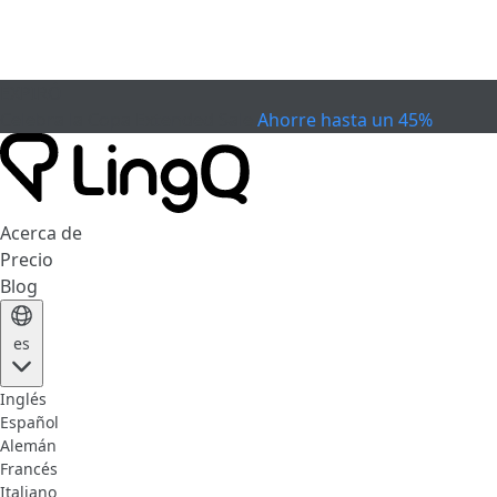
EXPIRÓ
Celebra la Copa
Extended Sale
Ahorre hasta un 45%
Acerca de
Precio
Blog
es
Inglés
Español
Alemán
Francés
Italiano