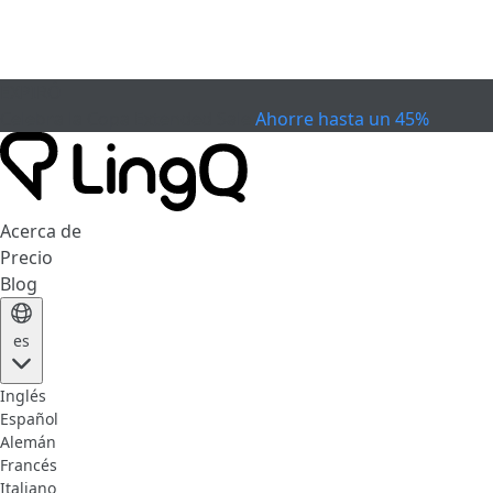
EXPIRÓ
Celebra la Copa
Extended Sale
Ahorre hasta un 45%
Acerca de
Precio
Blog
es
Inglés
Español
Alemán
Francés
Italiano