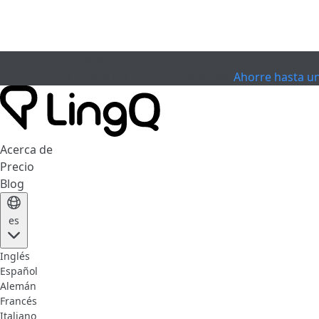
EXPIRÓ
Celebra la Copa
Extended Sale
Ahorre hasta u
Acerca de
Precio
Blog
es
Inglés
Español
Alemán
Francés
Italiano