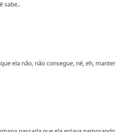
cê sabe..
que ela não, não consegue, né, eh, manter
 semana passada que ela estava namorando