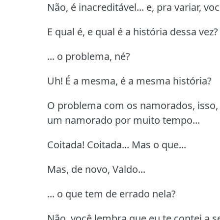
Não, é inacreditável... e, pra variar, vo
E qual é, e qual é a história dessa vez?
... o problema, né?
Uh!
É a mesma, é a mesma história?
O problema com os namorados, isso, 
um namorado por muito tempo...
Coitada!
Coitada... Mas o que...
Mas, de novo, Valdo...
... o que tem de errado nela?
Não, você lembra que eu te contei a