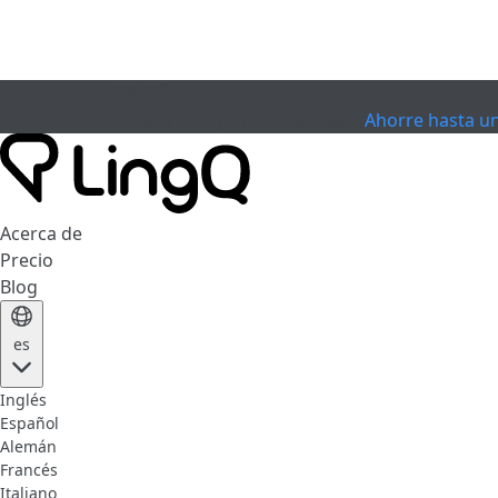
EXPIRÓ
Celebra la Copa
Extended Sale
Ahorre hasta u
Acerca de
Precio
Blog
es
Inglés
Español
Alemán
Francés
Italiano