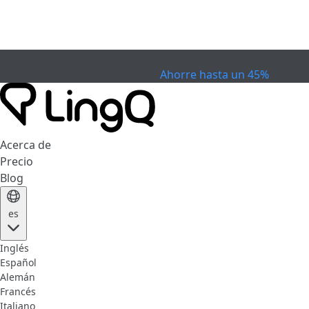
EXPIRÓ
Celebra la Copa
Extended Sale
Ahorre hasta un 45%
Acerca de
Precio
Blog
es
Inglés
Español
Alemán
Francés
Italiano