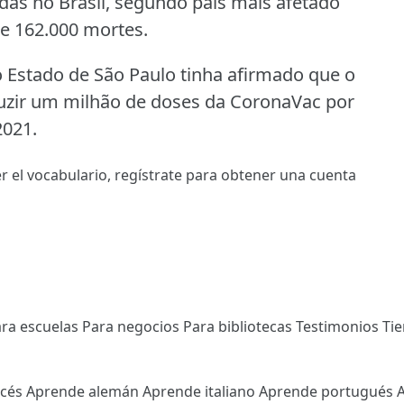
das no Brasil, segundo país mais afetado
de 162.000 mortes.
 Estado de São Paulo tinha afirmado que o
duzir um milhão de doses da CoronaVac por
2021.
r el vocabulario,
regístrate
para obtener una cuenta
ra escuelas
Para negocios
Para bibliotecas
Testimonios
Ti
ncés
Aprende alemán
Aprende italiano
Aprende portugués