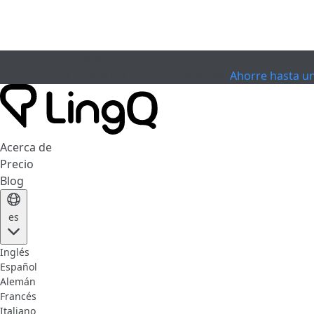
EXPIRÓ
Celebra la Copa
Extended Sale
Ahorre hasta u
Acerca de
Precio
Blog
es
Inglés
Español
Alemán
Francés
Italiano