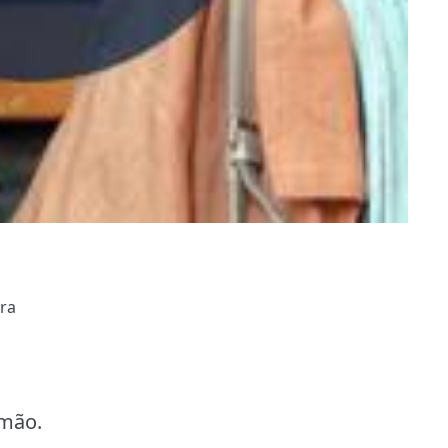
ura
rmão.