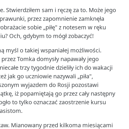
e.
Stwierdziłem sam i ręczę za to.
Może jego
prawunki, przez zapomnienie zamknęła
obrażacie sobie „piłę" z notesem w ręku
iu?
Och, gdybym to mógł zobaczyć!
ą myśl o takiej wspaniałej możliwości.
te przez Tomka domysły napawały jego
niecałe trzy tygodnie dzieliły ich do wakacji
ż jak go uczniowie nazywali „piła",
eszonym wyjazdem do Rosji pozostawi
kę, iż popamiętają go przez cały następny
gło to tylko oznaczać zaostrzenie kursu
asistom.
taw.
Mianowany przed kilkoma miesiącami