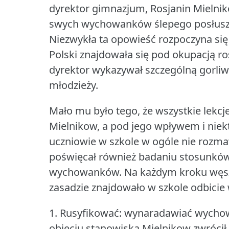
dyrektor gimnazjum, Rosjanin Mielni
swych wychowanków ślepego posłuszeń
Niezwykła ta opowieść rozpoczyna si
Polski znajdowała się pod okupacją ro
dyrektor wykazywał szczególną gorliwo
młodzieży.
Mało mu było tego, że wszystkie lekc
Mielnikow, a pod jego wpływem i niektó
uczniowie w szkole w ogóle nie rozmaw
poświęcał również badaniu stosunkó
wychowanków.
Na każdym kroku węszy
zasadzie znajdowało w szkole odbici
1. Rusyfikować: wynaradawiać wychow
objęciu stanowiska Mielnikow zwrócił