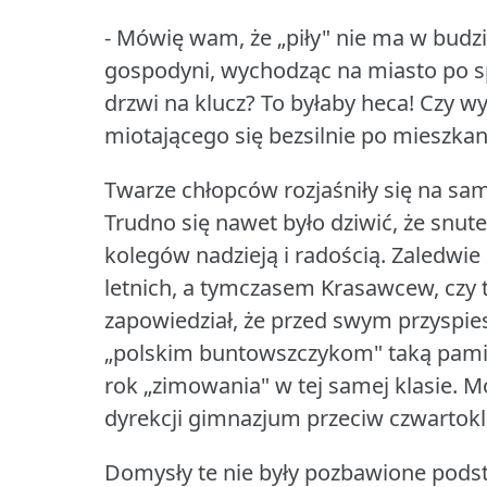
- Mówię wam, że „piły" nie ma w budzi
gospodyni, wychodząc na miasto po s
drzwi na klucz?
To byłaby heca!
Czy wy
miotającego się bezsilnie po mieszkan
Twarze chłopców rozjaśniły się na sam
Trudno się nawet było dziwić, że snu
kolegów nadzieją i radością.
Zaledwie 
letnich, a tymczasem Krasawcew, czy te
zapowiedział, że przed swym przyspi
„polskim buntowszczykom" taką pamiąt
rok „zimowania" w tej samej klasie.
Mo
dyrekcji gimnazjum przeciw czwartokl
Domysły te nie były pozbawione pods