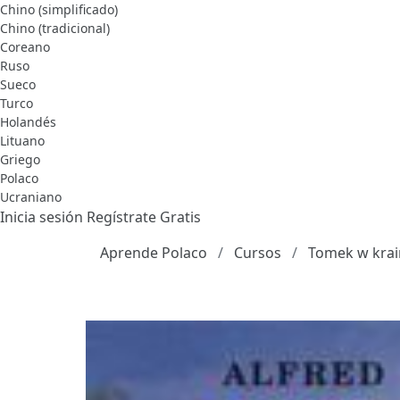
Chino (simplificado)
Chino (tradicional)
Coreano
Ruso
Sueco
Turco
Holandés
Lituano
Griego
Polaco
Ucraniano
Inicia sesión
Regístrate Gratis
Aprende Polaco
Cursos
Tomek w krain