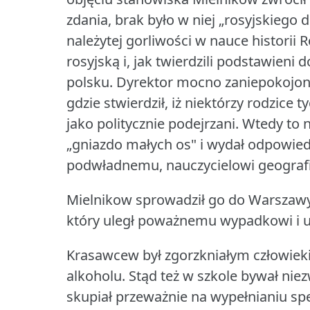
zdania, brak było w niej „rosyjskiego 
należytej gorliwości w nauce historii 
rosyjską i, jak twierdzili podstawieni
polsku.
Dyrektor mocno zaniepokojony 
gdzie stwierdził, iż niektórzy rodzice
jako politycznie podejrzani.
Wtedy to n
„gniazdo małych os" i wydał odpowie
podwładnemu, nauczycielowi geografi
Mielnikow sprowadził go do Warszawy
który uległ poważnemu wypadkowi i us
Krasawcew był zgorzkniałym człowiek
alkoholu.
Stąd też w szkole bywał nie
skupiał przeważnie na wypełnianiu sp