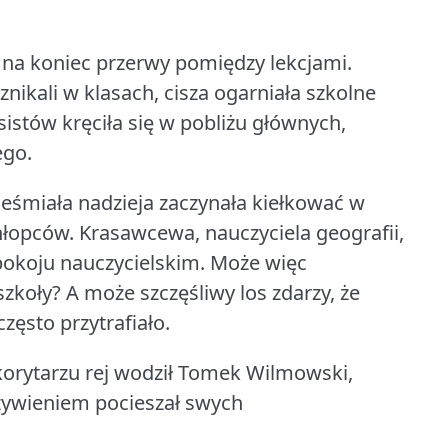
na koniec przerwy pomiędzy lekcjami.
znikali w klasach, cisza ogarniała szkolne
sistów kręciła się w pobliżu głównych,
ego.
nieśmiała nadzieja zaczynała kiełkować w
hłopców.
Krasawcewa, nauczyciela geografii,
 pokoju nauczycielskim.
Może więc
szkoły?
A może szczęśliwy los zdarzy, że
często przytrafiało.
orytarzu rej wodził Tomek Wilmowski,
żywieniem pocieszał swych