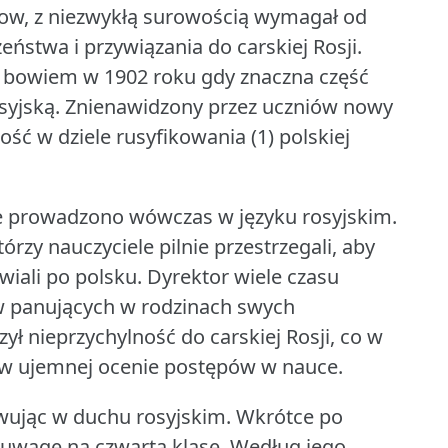
kow, z niezwykłą surowością wymagał od
stwa i przywiązania do carskiej Rosji.
ę bowiem w 1902 roku gdy znaczna część
syjską.
Znienawidzony przez uczniów nowy
ść w dziele rusyfikowania (1) polskiej
je prowadzono wówczas w języku rosyjskim.
rzy nauczyciele pilnie przestrzegali, aby
iali po polsku.
Dyrektor wiele czasu
w panujących w rodzinach swych
ł nieprzychylność do carskiej Rosji, co w
e w ujemnej ocenie postępów w nauce.
ując w duchu rosyjskim.
Wkrótce po
 uwagę na czwartą klasę.
Według jego