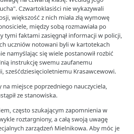
ducha".
Czwartoklasiści nie wykazywali
Rosji, większość z nich miała złą wymowę
 donosiciele, między sobą rozmawiała po
tymi faktami zasięgnął informacji w policji,
 tych uczniów notowani byli w kartotekach
ie namyślając się wiele postanowił rozbić
dnią instrukcję swemu zaufanemu
i, sześćdziesięcioletniemu Krasawcewowi.
 na miejsce poprzedniego nauczyciela,
tąpił ze stanowiska.
iem, często szukającym zapomnienia w
zwykle roztargniony, a całą swoją uwagę
ecjalnych zarządzeń Mielnikowa.
Aby móc je