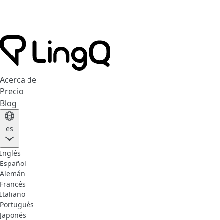
Acerca de
Precio
Blog
es
Inglés
Español
Alemán
Francés
Italiano
Portugués
Japonés