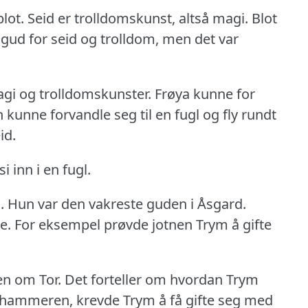
lot.
Seid er trolldomskunst, altså magi.
Blot
gud for seid og trolldom, men det var
agi og trolldomskunster.
Frøya kunne for
 kunne forvandle seg til en fugl og fly rundt
id.
 inn i en fugl.
.
Hun var den vakreste guden i Åsgard.
e.
For eksempel prøvde jotnen Trym å gifte
en om Tor.
Det forteller om hvordan Trym
e hammeren, krevde Trym å få gifte seg med