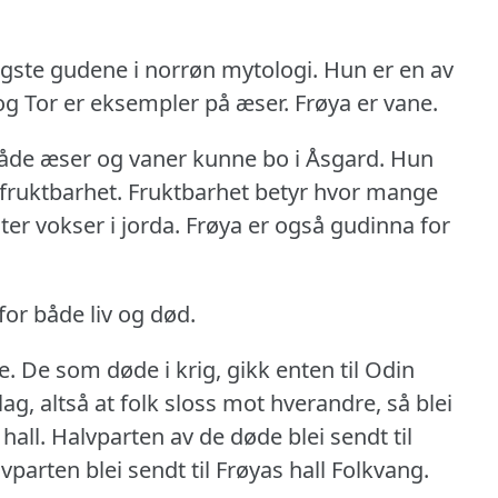
igste gudene i norrøn mytologi.
Hun er en av
og Tor er eksempler på æser.
Frøya er vane.
åde æser og vaner kunne bo i Åsgard.
Hun
 fruktbarhet.
Fruktbarhet betyr hvor mange
ter vokser i jorda.
Frøya er også gudinna for
for både liv og død.
e.
De som døde i krig, gikk enten til Odin
g, altså at folk sloss mot hverandre, så blei
hall.
Halvparten av de døde blei sendt til
parten blei sendt til Frøyas hall Folkvang.