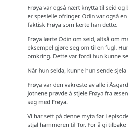
Frøya var også nært knytta til seid og b
er spesielle ofringer.
Odin var også en 
faktisk Frøya som lærte han dette.
Frøya lærte Odin om seid, altså om m
eksempel gjøre seg om til en fugl.
Hun
omkring.
Dette var fordi hun kunne se
Når hun seida, kunne hun sende sjela si
Frøya var den vakreste av alle i Åsgard
Jotnene prøvde å stjele Frøya fra æsen
seg med Frøya.
Vi har sett på denne myta før i episod
stjal hammeren til Tor.
For å gi tilbak