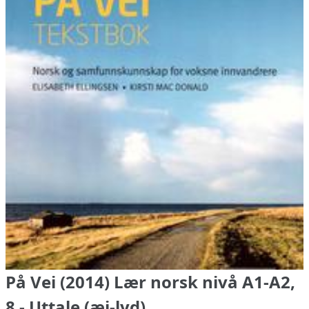
På Vei (2014) Lær norsk nivå A1-A2,
8 - Uttale (æi-lyd)