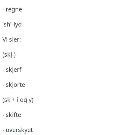
- regne
'sh'-lyd
Vi sier:
(skj-)
- skjerf
- skjorte
(sk + i og y)
- skifte
- overskyet