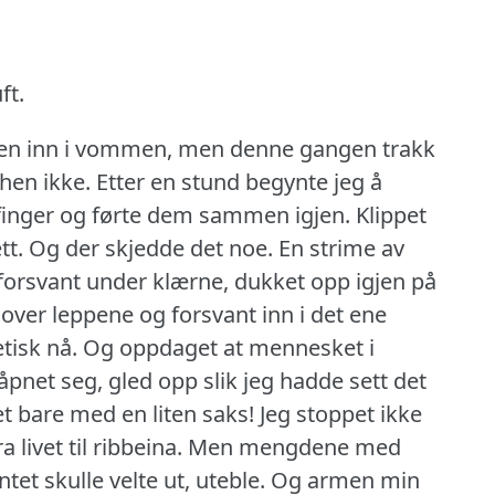
ft.
ksen inn i vommen, men denne gangen trakk
then ikke.
Etter en stund begynte jeg å
inger og førte dem sammen igjen.
Klippet
tt.
Og der skjedde det noe.
En strime av
 forsvant under klærne, dukket opp igjen på
over leppene og forsvant inn i det ene
tisk nå.
Og oppdaget at mennesket i
åpnet seg, gled opp slik jeg hadde sett det
t bare med en liten saks!
Jeg stoppet ikke
livet til ribbeina.
Men mengdene med
et skulle velte ut, uteble.
Og armen min