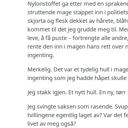
Nylonstoffet ga etter med en sprakende
struttende mage stappet inn i politiets
skjorta og flesk dekket av hårete, blå
kommet til det jeg grudde meg til.
Men
leve, å få puste – fortrengte alle andr
rente den inn i magen hans rett over 
ingenting.
Merkelig.
Det var et tydelig hull i ma
ingenting som jeg hadde håpet skulle 
Jeg stakk igjen.
Et nytt hull.
En ny, tørr
Jeg svingte saksen som rasende.
Svup
tvillingene egentlig laget av?
Var det f
livet av meg også?