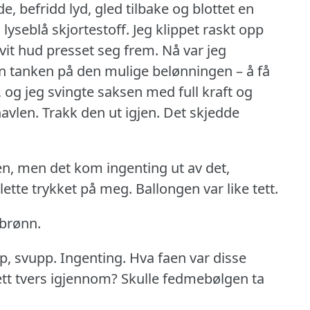
, befridd lyd, gled tilbake og blottet en
 lyseblå skjortestoff.
Jeg klippet raskt opp
hvit hud presset seg frem.
Nå var jeg
 tanken på den mulige belønningen – å få
e, og jeg svingte saksen med full kraft og
navlen.
Trakk den ut igjen.
Det skjedde
gen, men det kom ingenting ut av det,
lette trykket på meg.
Ballongen var like tett.
 brønn.
p, svupp.
Ingenting.
Hva faen var disse
ett tvers igjennom?
Skulle fedmebølgen ta