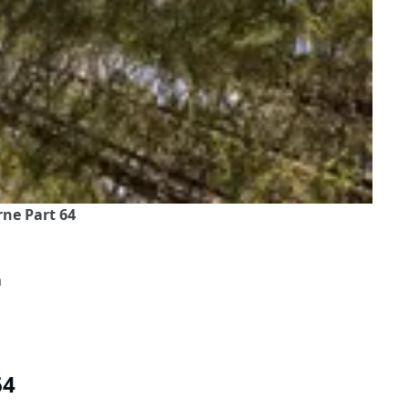
rne Part 64
a
64