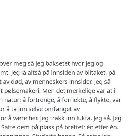
 over meg så jeg baksetet hvor jeg og
emt.
Jeg lå altså på innsiden av biltaket, på
t av død, av menneskers innsider.
Jeg så
et pølsemakeri.
Men det merkelige var at i
n natur; å fortrenge, å fornekte, å flykte, var
r å ta inn selve omfanget av
or å være her.
Jeg trakk inn lukta.
Jeg så.
Jeg
Satte dem på plass på brettet; én etter én.