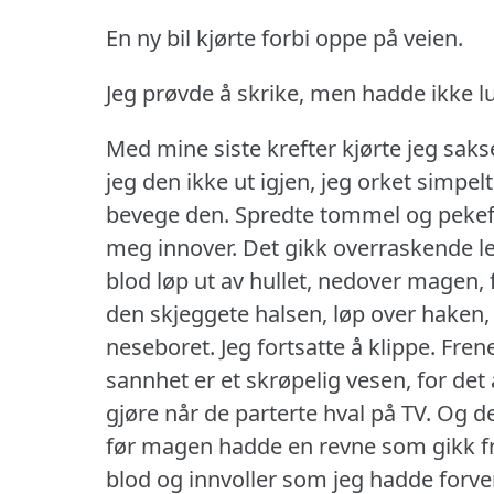
En ny bil kjørte forbi oppe på veien.
Jeg prøvde å skrike, men hadde ikke lu
Med mine siste krefter kjørte jeg sa
jeg den ikke ut igjen, jeg orket simpel
bevege den.
Spredte tommel og pekef
meg innover.
Det gikk overraskende le
blod løp ut av hullet, nedover magen,
den skjeggete halsen, løp over haken, 
neseboret.
Jeg fortsatte å klippe.
Frene
sannhet er et skrøpelig vesen, for det 
gjøre når de parterte hval på TV.
Og de
før magen hadde en revne som gikk fra 
blod og innvoller som jeg hadde forvent