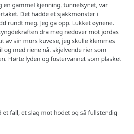
og en gammel kjenning, tunnelsynet, var
rtaket.
Det hadde et sjakkmønster i
ødd rundt meg.
Jeg ga opp.
Lukket øynene.
 tyngdekraften dra meg nedover mot jordas
 ut av sin mors kuvøse, jeg skulle klemmes
til og med riene nå, skjelvende rier som
en.
Hørte lyden og fostervannet som plasket
d et fall, et slag mot hodet og så fullstendig