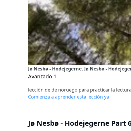
Jø Nesbø - Hodejegerne, Jø Nesbø - Hodejege
Avanzado 1
lección de de noruego para practicar la lectur
Comienza a aprender esta lección ya
Jø Nesbø - Hodejegerne Part 