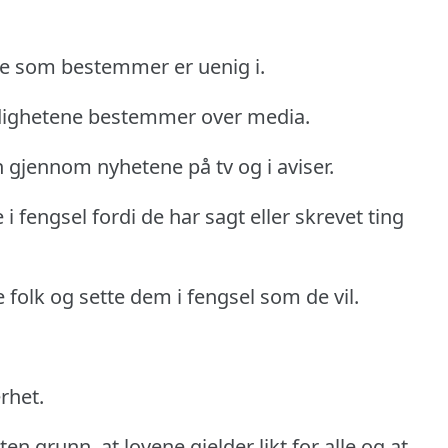
de som bestemmer er uenig i.
yndighetene bestemmer over media.
 gjennom nyhetene på tv og i aviser.
i fengsel fordi de har sagt eller skrevet ting
e folk og sette dem i fengsel som de vil.
rhet.
en grunn, at lovene gjelder likt for alle og at