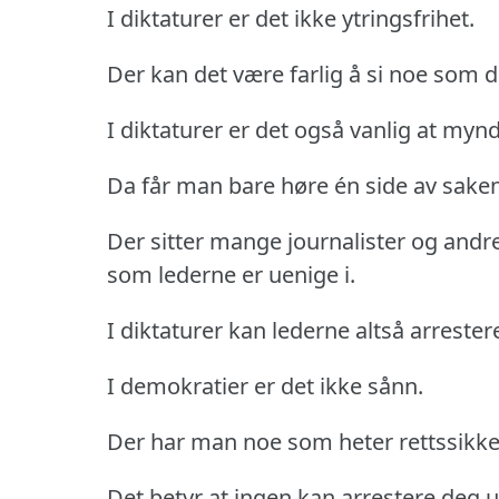
I diktaturer er det ikke ytringsfrihet.
Der kan det være farlig å si noe som 
I diktaturer er det også vanlig at m
Da får man bare høre én side av saken
Der sitter mange journalister og andre 
som lederne er uenige i.
I diktaturer kan lederne altså arrester
I demokratier er det ikke sånn.
Der har man noe som heter rettssikke
Det betyr at ingen kan arrestere deg ut