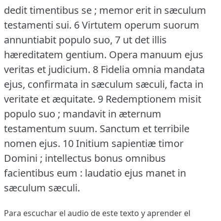
dedit timentibus se ; memor erit in sæculum
testamenti sui.
6 Virtutem operum suorum
annuntiabit populo suo, 7 ut det illis
hæreditatem gentium.
Opera manuum ejus
veritas et judicium.
8 Fidelia omnia mandata
ejus, confirmata in sæculum sæculi, facta in
veritate et æquitate.
9 Redemptionem misit
populo suo ; mandavit in æternum
testamentum suum.
Sanctum et terribile
nomen ejus.
10 Initium sapientiæ timor
Domini ; intellectus bonus omnibus
facientibus eum : laudatio ejus manet in
sæculum sæculi.
Para escuchar el audio de este texto y aprender el