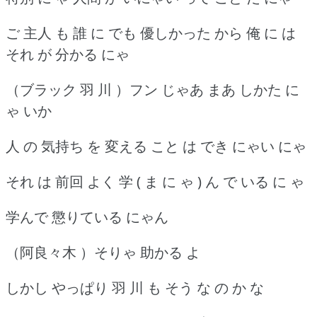
ご 主人 も 誰 に でも 優しかった から 俺 に は
それ が 分かる にゃ
（ブラック 羽 川 ）フン じゃあ まあ しかた に
ゃ いか
人 の 気持ち を 変える こと は でき にゃい にゃ
それ は 前回 よく 学 ( ま に ゃ ) ん で いる に ゃ
学んで 懲りている にゃん
（阿良々木 ）そりゃ 助かる よ
しかし やっぱり 羽 川 も そう な の か な