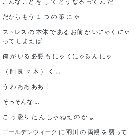
こんな こと を し て どう なる って ん だ
だから もう １ つ の 策 に ゃ
ストレス の 本体 で ある お前 が いにゃく にゃ
って しまえ ば
俺 が いる 必要 も にゃ くにゃる ん にゃ
（ 阿 良 々 木 ） く …
う わ ああ ああ ！
そっそんな …
こ っ 懲り た ん じゃ ねえ の か よ
ゴールデンウィーク に 羽川 の 両親 を 襲って