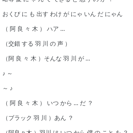
おくび に も 出す わけ が にゃ いん だ にゃん
（ 阿 良 々 木 ） ハア …
（交錯 する 羽 川 の 声 ）
（阿 良 々 木 ）そんな 羽 川 が …
♪ ～
～ ♪
（ 阿 良 々 木 ） いつ から … だ ？
（ブラック 羽 川 ）あん ？
（阿良々木 ）羽川 は いつ から 僕 の こと を ？