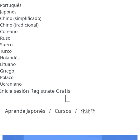
Portugués
Japonés
Chino (simplificado)
Chino (tradicional)
Coreano
Ruso
Sueco
Turco
Holandés
Lituano
Griego
Polaco
Ucraniano
Inicia sesión
Regístrate Gratis
Aprende Japonés
Cursos
化物語