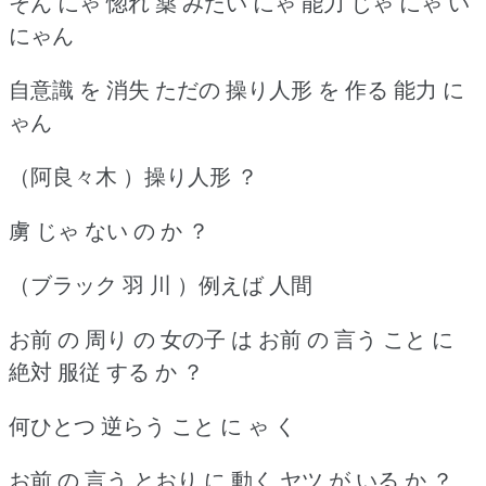
そん にゃ 惚れ 薬 みたい にゃ 能力 じゃ にゃ い
にゃん
自意識 を 消失 ただの 操り人形 を 作る 能力 に
ゃん
（阿良々木 ）操り人形 ？
虜 じゃ ない の か ？
（ブラック 羽 川 ）例えば 人間
お前 の 周り の 女の子 は お前 の 言う こと に
絶対 服従 する か ？
何ひとつ 逆らう こと に ゃ く
お前 の 言う とおり に 動く ヤツ が いる か ？