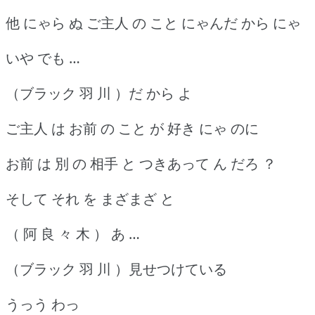
他 にゃら ぬ ご主人 の こと にゃんだ から にゃ
いや でも …
（ブラック 羽 川 ）だ から よ
ご主人 は お前 の こと が 好き にゃ のに
お前 は 別 の 相手 と つきあって ん だろ ？
そして それ を まざまざ と
（ 阿 良 々 木 ） あ …
（ブラック 羽 川 ）見せつけている
うっう わっ