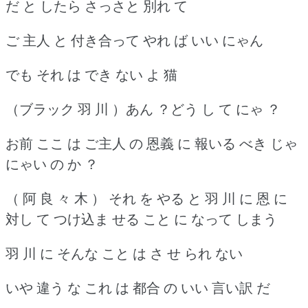
だ と したら さっさと 別れ て
ご 主人 と 付き合って やれ ば いい にゃん
でも それ は でき ない よ 猫
（ブラック 羽 川 ）あん ？どう し て にゃ ？
お前 ここ は ご主人 の 恩義 に 報いる べき じゃ
にゃい の か ？
（ 阿 良 々 木 ） それ を やる と 羽 川 に 恩 に
対し て つけ込ま せる こと に なって しまう
羽 川 に そんな こと は さ せ られ ない
いや 違う な これ は 都合 の いい 言い訳 だ