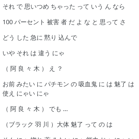
それ で 思いつめ ちゃった って いう ん なら
100 パーセント 被害 者 だ よ な と 思って さ
どう した 急に 黙り 込んで
いや それ は 違う にゃ
（ 阿 良 々 木 ） え ？
お前 みたい に パチモン の 吸血鬼 に は 魅了 は
使え にゃい にゃ
（ 阿 良 々 木 ） でも …
（ブラック 羽 川 ）大体 魅了 って の は