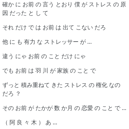
確か に お前 の 言う とおり 僕 が ストレス の 原
因 だった と し て
それ だけ で は お前 は 出て こない だろ
他 に も 有力 な ストレッサー が …
違う にゃ お前 の こと だけ にゃ
でも お前 は 羽 川 が 家族 の こと で
ずっと 積み重ねて きた ストレス の 権化 なの
だろ ？
その お前 が たかが 数 か月 の 恋愛 の こと で …
（ 阿 良 々 木 ） あ …