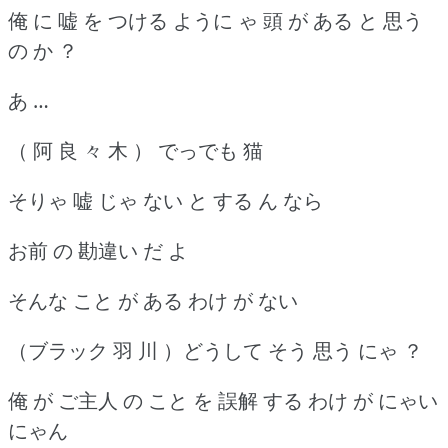
俺 に 嘘 を つける ように ゃ 頭 が ある と 思う
の か ？
あ …
（ 阿 良 々 木 ） でっでも 猫
そりゃ 嘘 じゃ ない と する ん なら
お前 の 勘違い だ よ
そんな こと が ある わけ が ない
（ブラック 羽 川 ）どうして そう 思う にゃ ？
俺 が ご主人 の こと を 誤解 する わけ が にゃい
にゃん