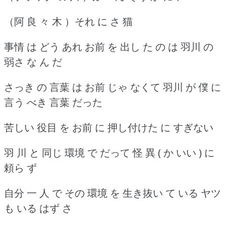
（阿 良 々 木 ）それ に さ 猫
事情 は どう あれ お前 を 出し た の は 羽川 の
弱さ な ん だ
さっき の 言葉 は お前 じゃ なくて 羽川 が 僕 に
言う べき 言葉 だった
苦しい 役目 を お前 に 押し付けた に すぎない
羽 川 と 同じ 環境 で だって 怪 異 ( か いい ) に
頼ら ず
自分 一 人 で その 環境 を 生き抜い て いる ヤツ
も いる はず さ