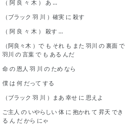
（ 阿 良 々 木 ） あ …
（ブラック 羽 川 ）確実 に 殺す
（ 阿 良 々 木 ） 殺す …
（阿良々木 ）で も それ も また 羽川 の 裏面 で
羽川 の 言葉 で も ある んだ
命 の 恩人 羽 川 の ため なら
僕 は 何 だって する
（ブラック 羽 川 ）まあ 幸せ に 思えよ
ご主人 の いやらしい 体 に 抱かれ て 昇天 でき
る ん だ から にゃ