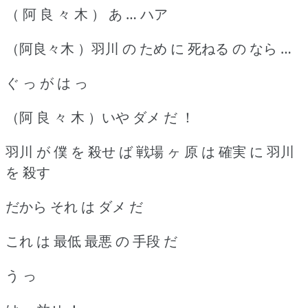
（ 阿 良 々 木 ） あ … ハア
（阿良々木 ）羽川 の ため に 死ねる の なら …
ぐ っ が は っ
（阿 良 々 木 ）いや ダメ だ ！
羽川 が 僕 を 殺せ ば 戦場 ヶ 原 は 確実 に 羽川
を 殺す
だから それ は ダメ だ
これ は 最低 最悪 の 手段 だ
う っ