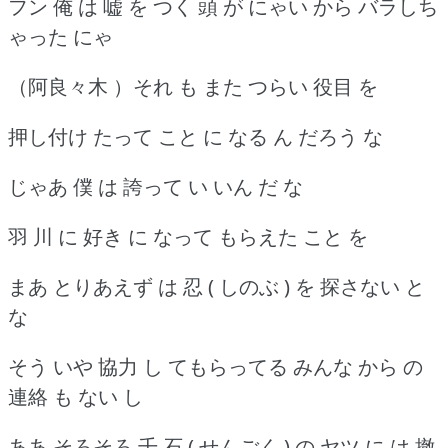
フン 俺 は 嘘 を つく 頭 が にゃい から バラしち
ゃった にゃ
（阿良々木 ）それ も また つらい 役目 を
押し付け たって こと に なる ん だろう な
じゃあ 僕 は 誇って い いん だ な
羽 川 に 好き に なって もらえた こと を
まあ とりあえず は 忍 ( しのぶ ) を 探さない と
な
そう いや 協力 し てもらってる みんな から の
連絡 も ない し
ああ そろそろ 千 石 ( せんごく ) の ヤツ に は 撤