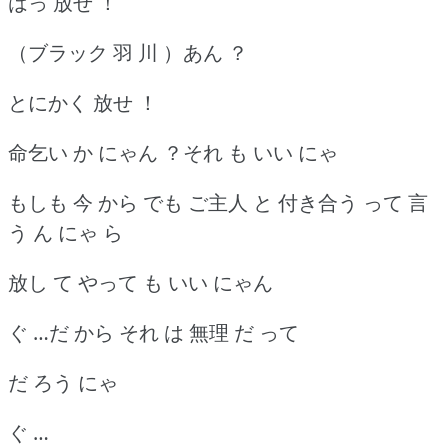
はっ 放せ ！
（ブラック 羽 川 ）あん ？
とにかく 放せ ！
命乞い か にゃん ？それ も いい にゃ
もしも 今 から でも ご主人 と 付き合う って 言
う ん にゃ ら
放し て やって も いい にゃん
ぐ …だ から それ は 無理 だ って
だ ろう にゃ
ぐ …