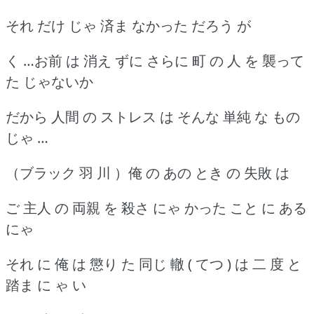
それ だけ じゃ 済ま なかった だろう が
く …お前 は 消え ずに さらに 町 の 人 を 襲って
た じゃないか
だから 人間 の ストレス は そんな 単純 な もの
じゃ …
（ブラック 羽 川 ）俺 の あの とき の 失敗 は
ご 主人 の 両親 を 殺さ にゃ かった こと に ある
にゃ
それ に 俺 は 懲り た 同じ 轍 ( てつ ) は 二 度 と
踏ま に ゃ い