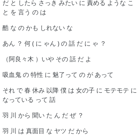
だ と したら さっき みたい に 責める ような こ
と を 言う の は
酷 な の かも しれない な
あん ？ 何 ( に ゃん ) の 話 だ に ゃ ？
（阿良々木 ）いや その 話 だ よ
吸血鬼 の 特性 に 魅了って の が あって
それ で 春 休み 以降 僕 は 女の子 に モテモテ に
なっている って 話
羽 川 から 聞い た ん だ ぜ ？
羽 川 は 真面目 な ヤツ だ から