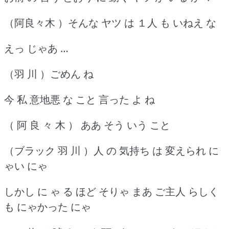
（阿良々木 ）そんな ヤツ は １人 も いねえ な
えっ じゃあ …
（羽 川 ）ごめん ね
今 私 意地悪 な こと 言った よ ね
（ 阿 良 々 木 ） ああ そう いう こと
（ブラック 羽 川 ）人 の 気持ち は 変えられ に
ゃい にゃ
しかし に ゃ る ほど そりゃ まあ ご主人 らしく
も にゃかった にゃ