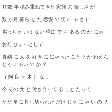
10数 年 積み重ねてきた 家族 の 苦しさ が
数 か月 募ら せ た 恋愛 の 切 に ゃ さ に
劣っちゃ いけ ない 理由 で も ある の か にゃ ！
お前 ひょっとして
真剣 に 人 を 好き に にゃった こと とか ねえん
じゃ にゃい の か ？
（ 阿 良 々 木 ） な …
今 その 女 と 付き合って る こと だって
ただ 単に 押し切られた だけ じゃ に ゃ い の ？