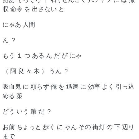
収 命令 を 出さない と
にゃあ 人間
ん ？
もう １ つ ある ん だ が にゃ
（ 阿 良 々 木 ） うん ？
吸血鬼 に 頼らず 俺 を 迅速 に 効率 よく 引っ込
める 策
どう いう 策 だ ？
お前 ちょっと 歩く に ゃん その 街灯 の 下 辺り
まで