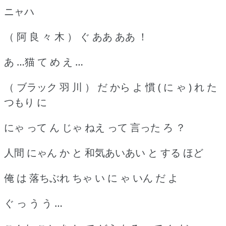
ニャハ
（ 阿 良 々 木 ） ぐ ああ ああ ！
あ …猫 て め え …
（ ブラック 羽 川 ） だ から よ 慣 ( に ゃ ) れ た
つもり に
にゃ って ん じゃ ねえ って 言った ろ ？
人間 にゃん か と 和気あいあい と する ほど
俺 は 落ちぶれ ちゃ い に ゃ いん だ よ
ぐ っ う う …