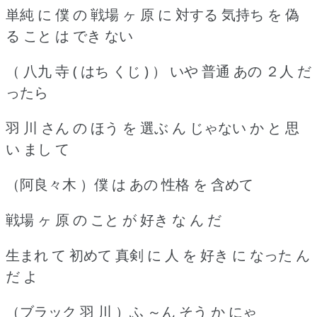
単純 に 僕 の 戦場 ヶ 原 に 対する 気持ち を 偽
る こと は でき ない
（ 八九 寺 ( はち くじ ) ） いや 普通 あの ２人 だ
ったら
羽 川 さん の ほう を 選ぶ ん じゃない か と 思
い まし て
（阿良々木 ）僕 は あの 性格 を 含めて
戦場 ヶ 原 の こと が 好き な ん だ
生まれ て 初めて 真剣 に 人 を 好き に なった ん
だ よ
（ブラック 羽 川 ）ふ ～ん そう か にゃ