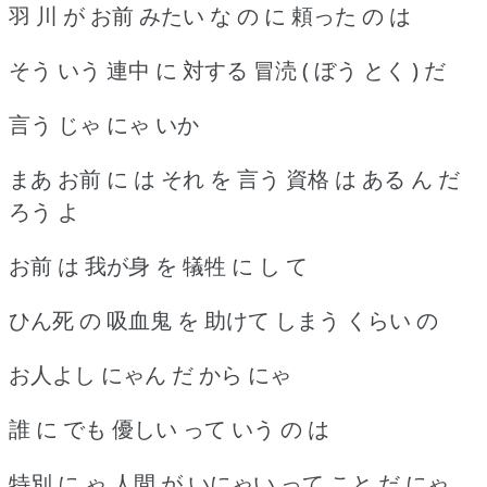
羽 川 が お前 みたい な の に 頼った の は
そう いう 連中 に 対する 冒涜 ( ぼう とく ) だ
言う じゃ にゃ いか
まあ お前 に は それ を 言う 資格 は ある ん だ
ろう よ
お前 は 我が身 を 犠牲 に し て
ひん死 の 吸血鬼 を 助けて しまう くらい の
お人よし にゃん だ から にゃ
誰 に でも 優しい って いう の は
特別 に ゃ 人間 が いにゃい って こと だ にゃ