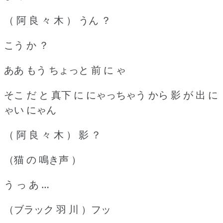
（ 阿 良 々 木 ） うん ？
こう か ？
ああ もう ちょっと 前 に ゃ
そこ だ と 真下 に にゃっちゃう から 影 が 出 に
ゃい にゃん
（ 阿 良 々 木 ） 影 ？
（猫 の 鳴き声 ）
う っ あ …
（ブラック 羽 川 ）フッ