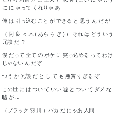
に に ゃって くれりゃ あ
俺 は 引っ込む こと が できる と 思う ん だ が
（ 阿 良 々 木 ( あら ら ぎ ) ） それ は どう いう
冗談 だ ？
僕 だって 全て の ボケ に 突っ込める って わけ
じゃない ん だぞ
つう か 冗談 だ と し て も 悪質 すぎる ぞ
この世 に は つい て いい 嘘 と つい て ダメ な
嘘 が …
（ブラック 羽 川 ）バカ だ にゃあ 人間