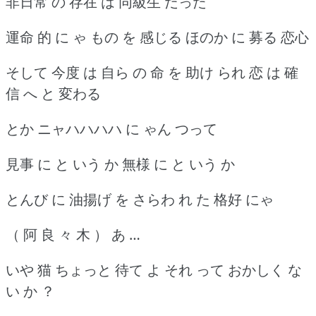
非日常 の 存在 は 同級生 だった
運命 的 に ゃ もの を 感じる ほのか に 募る 恋心
そして 今度 は 自ら の 命 を 助け られ 恋 は 確
信 へ と 変わる
とか ニャハハハハ に ゃん つって
見事 に と いう か 無様 に と いう か
とんび に 油揚げ を さらわ れ た 格好 にゃ
（ 阿 良 々 木 ） あ …
いや 猫 ちょっと 待て よ それ って おかしく な
い か ？