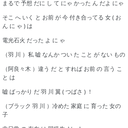
まるで 予想 だに し て にゃ かった ん だよ にゃ
そこ へ いく と お前 が 今 付き合ってる 女 ( お
ん に ゃ ) は
電光石火 だった よ に ゃ
（羽 川 ）私 嘘 なんか つい た こと が ない もの
（阿良々木 ）違う だ と すれば お前 の 言う こ
と は
嘘 ばっかり だ 羽 川 翼 ( つばさ ) ！
（ブラック 羽 川 ）冷めた 家庭 に 育った 女の
子