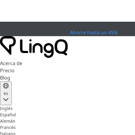
EXPIRÓ
Celebra la Copa
Extended Sale
Ahorre hasta un 45%
Acerca de
Precio
Blog
es
Inglés
Español
Alemán
Francés
Italiano