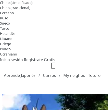
Chino (simplificado)
Chino (tradicional)
Coreano
Ruso
Sueco
Turco
Holandés
Lituano
Griego
Polaco
Ucraniano
Inicia sesión
Regístrate Gratis
Aprende Japonés
Cursos
My neighbor Totoro